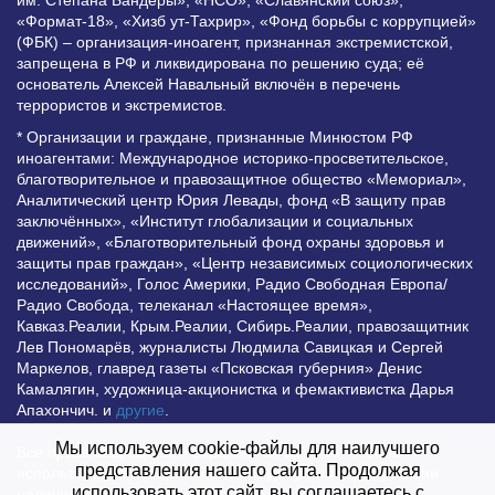
им. Степана Бандеры», «НСО», «Славянский союз»,
«Формат-18», «Хизб ут-Тахрир», «Фонд борьбы с коррупцией»
(ФБК) – организация-иноагент, признанная экстремистской,
запрещена в РФ и ликвидирована по решению суда; её
основатель Алексей Навальный включён в перечень
террористов и экстремистов.
* Организации и граждане, признанные Минюстом РФ
иноагентами: Международное историко-просветительское,
благотворительное и правозащитное общество «Мемориал»,
Аналитический центр Юрия Левады, фонд «В защиту прав
заключённых», «Институт глобализации и социальных
движений», «Благотворительный фонд охраны здоровья и
защиты прав граждан», «Центр независимых социологических
исследований», Голос Америки, Радио Свободная Европа/
Радио Свобода, телеканал «Настоящее время»,
Кавказ.Реалии, Крым.Реалии, Сибирь.Реалии, правозащитник
Лев Пономарёв, журналисты Людмила Савицкая и Сергей
Маркелов, главред газеты «Псковская губерния» Денис
Камалягин, художница-акционистка и фемактивистка Дарья
Апахончич. и
другие
.
Мы используем cookie-файлы для наилучшего
Все права защищены и охраняются законом. Любое
представления нашего сайта. Продолжая
использование материалов сайта допустимо при условии
использовать этот сайт, вы соглашаетесь с
наличия активной гиперссылки на Vesti.UZ.