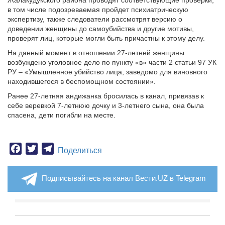
Жалакудукского района проводят соответствующие проверки,
в том числе подозреваемая пройдет психиатрическую
экспертизу, также следователи рассмотрят версию о
доведении женщины до самоубийства и другие мотивы,
проверят лиц, которые могли быть причастны к этому делу.
На данный момент в отношении 27-летней женщины
возбуждено уголовное дело по пункту «в» части 2 статьи 97 УК
РУ – «Умышленное убийство лица, заведомо для виновного
находившегося в беспомощном состоянии».
Ранее 27-летняя андижанка бросилась в канал, привязав к
себе веревкой 7-летнюю дочку и 3-летнего сына, она была
спасена, дети погибли на месте.
Facebook
Twitter
Telegram
Поделиться
Подписывайтесь на канал Вести.UZ в Telegram