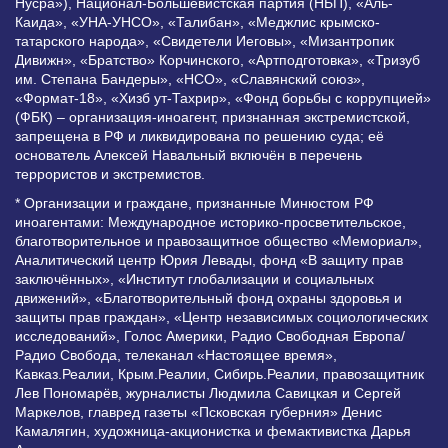
Нусра»), Национал-Большевистская партия (НБП), «Аль-
Каида», «УНА-УНСО», «Талибан», «Меджлис крымско-
татарского народа», «Свидетели Иеговы», «Мизантропик
Дивижн», «Братство» Корчинского, «Артподготовка», «Тризуб
им. Степана Бандеры», «НСО», «Славянский союз»,
«Формат-18», «Хизб ут-Тахрир», «Фонд борьбы с коррупцией»
(ФБК) – организация-иноагент, признанная экстремистской,
запрещена в РФ и ликвидирована по решению суда; её
основатель Алексей Навальный включён в перечень
террористов и экстремистов.
* Организации и граждане, признанные Минюстом РФ
иноагентами: Международное историко-просветительское,
благотворительное и правозащитное общество «Мемориал»,
Аналитический центр Юрия Левады, фонд «В защиту прав
заключённых», «Институт глобализации и социальных
движений», «Благотворительный фонд охраны здоровья и
защиты прав граждан», «Центр независимых социологических
исследований», Голос Америки, Радио Свободная Европа/
Радио Свобода, телеканал «Настоящее время»,
Кавказ.Реалии, Крым.Реалии, Сибирь.Реалии, правозащитник
Лев Пономарёв, журналисты Людмила Савицкая и Сергей
Маркелов, главред газеты «Псковская губерния» Денис
Камалягин, художница-акционистка и фемактивистка Дарья