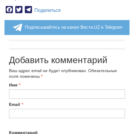
Facebook
Twitter
Telegram
Поделиться
Подписывайтесь на канал Вести.UZ в Telegram
Добавить комментарий
Ваш адрес email не будет опубликован.
Обязательные
поля помечены
*
Имя
*
Email
*
Комментарий