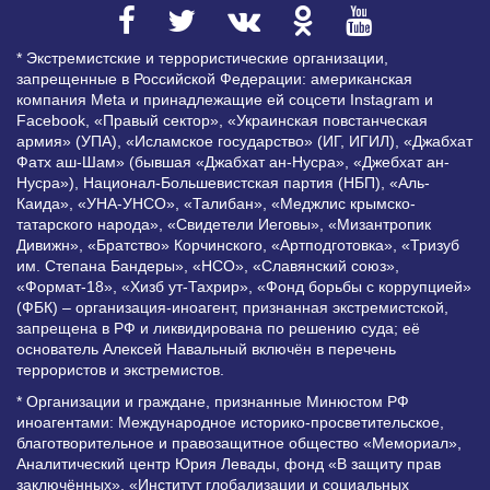
* Экстремистские и террористические организации,
запрещенные в Российской Федерации: американская
компания Meta и принадлежащие ей соцсети Instagram и
Facebook, «Правый сектор», «Украинская повстанческая
армия» (УПА), «Исламское государство» (ИГ, ИГИЛ), «Джабхат
Фатх аш-Шам» (бывшая «Джабхат ан-Нусра», «Джебхат ан-
Нусра»), Национал-Большевистская партия (НБП), «Аль-
Каида», «УНА-УНСО», «Талибан», «Меджлис крымско-
татарского народа», «Свидетели Иеговы», «Мизантропик
Дивижн», «Братство» Корчинского, «Артподготовка», «Тризуб
им. Степана Бандеры», «НСО», «Славянский союз»,
«Формат-18», «Хизб ут-Тахрир», «Фонд борьбы с коррупцией»
(ФБК) – организация-иноагент, признанная экстремистской,
запрещена в РФ и ликвидирована по решению суда; её
основатель Алексей Навальный включён в перечень
террористов и экстремистов.
* Организации и граждане, признанные Минюстом РФ
иноагентами: Международное историко-просветительское,
благотворительное и правозащитное общество «Мемориал»,
Аналитический центр Юрия Левады, фонд «В защиту прав
заключённых», «Институт глобализации и социальных