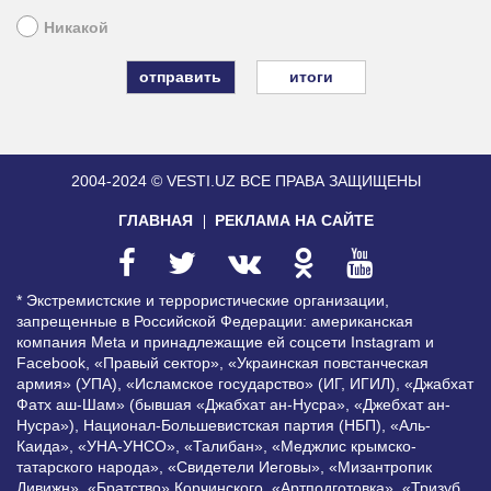
Никакой
итоги
2004-2024 © VESTI.UZ
ВСЕ ПРАВА ЗАЩИЩЕНЫ
ГЛАВНАЯ
РЕКЛАМА НА САЙТЕ
* Экстремистские и террористические организации,
запрещенные в Российской Федерации: американская
компания Meta и принадлежащие ей соцсети Instagram и
Facebook, «Правый сектор», «Украинская повстанческая
армия» (УПА), «Исламское государство» (ИГ, ИГИЛ), «Джабхат
Фатх аш-Шам» (бывшая «Джабхат ан-Нусра», «Джебхат ан-
Нусра»), Национал-Большевистская партия (НБП), «Аль-
Каида», «УНА-УНСО», «Талибан», «Меджлис крымско-
татарского народа», «Свидетели Иеговы», «Мизантропик
Дивижн», «Братство» Корчинского, «Артподготовка», «Тризуб