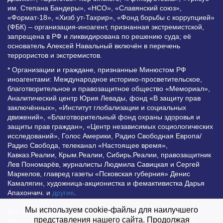
им. Степана Бандеры», «НСО», «Славянский союз»,
«Формат-18», «Хизб ут-Тахрир», «Фонд борьбы с коррупцией»
(ФБК) – организация-иноагент, признанная экстремистской,
запрещена в РФ и ликвидирована по решению суда; её
основатель Алексей Навальный включён в перечень
террористов и экстремистов.
* Организации и граждане, признанные Минюстом РФ
иноагентами: Международное историко-просветительское,
благотворительное и правозащитное общество «Мемориал»,
Аналитический центр Юрия Левады, фонд «В защиту прав
заключённых», «Институт глобализации и социальных
движений», «Благотворительный фонд охраны здоровья и
защиты прав граждан», «Центр независимых социологических
исследований», Голос Америки, Радио Свободная Европа/
Радио Свобода, телеканал «Настоящее время»,
Кавказ.Реалии, Крым.Реалии, Сибирь.Реалии, правозащитник
Лев Пономарёв, журналисты Людмила Савицкая и Сергей
Маркелов, главред газеты «Псковская губерния» Денис
Камалягин, художница-акционистка и фемактивистка Дарья
Апахончич. и
другие
.
Мы используем cookie-файлы для наилучшего
Все права защищены и охраняются законом. Любое
представления нашего сайта. Продолжая
использование материалов сайта допустимо при условии