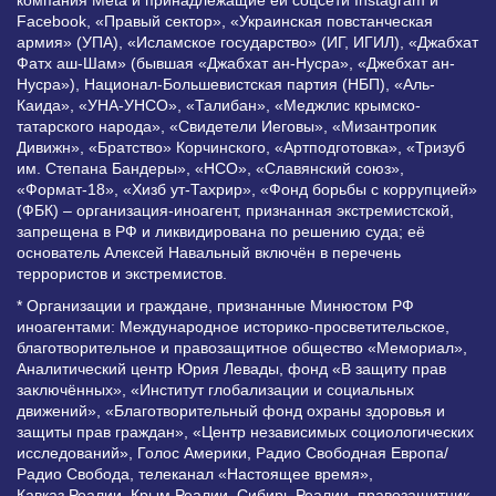
Facebook, «Правый сектор», «Украинская повстанческая
армия» (УПА), «Исламское государство» (ИГ, ИГИЛ), «Джабхат
Фатх аш-Шам» (бывшая «Джабхат ан-Нусра», «Джебхат ан-
Нусра»), Национал-Большевистская партия (НБП), «Аль-
Каида», «УНА-УНСО», «Талибан», «Меджлис крымско-
татарского народа», «Свидетели Иеговы», «Мизантропик
Дивижн», «Братство» Корчинского, «Артподготовка», «Тризуб
им. Степана Бандеры», «НСО», «Славянский союз»,
«Формат-18», «Хизб ут-Тахрир», «Фонд борьбы с коррупцией»
(ФБК) – организация-иноагент, признанная экстремистской,
запрещена в РФ и ликвидирована по решению суда; её
основатель Алексей Навальный включён в перечень
террористов и экстремистов.
* Организации и граждане, признанные Минюстом РФ
иноагентами: Международное историко-просветительское,
благотворительное и правозащитное общество «Мемориал»,
Аналитический центр Юрия Левады, фонд «В защиту прав
заключённых», «Институт глобализации и социальных
движений», «Благотворительный фонд охраны здоровья и
защиты прав граждан», «Центр независимых социологических
исследований», Голос Америки, Радио Свободная Европа/
Радио Свобода, телеканал «Настоящее время»,
Кавказ.Реалии, Крым.Реалии, Сибирь.Реалии, правозащитник