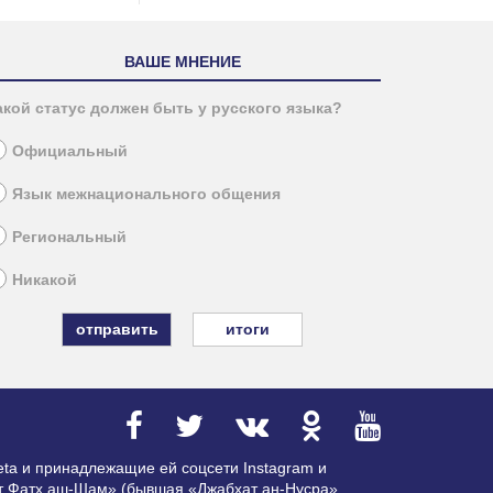
ВАШЕ МНЕНИЕ
акой статус должен быть у русского языка?
Официальный
Язык межнационального общения
Региональный
Никакой
итоги
ta и принадлежащие ей соцсети Instagram и
ат Фатх аш-Шам» (бывшая «Джабхат ан-Нусра»,