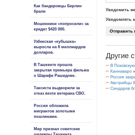
Как бандеровцы Берлин
Уведомить ме
брали
Уведомлять м
Мошенники «попросили» за
кредит $420 000.
Узбекская «кубышка»
выросла на 8 миллиардов
долларов.
Другие с
В Ташкенте прошла
В Псковскую
закрытая премьера фильма
Каннаваро н
о Шарафе Рашидове.
Россия закр
Австрийцы б
Таксиста выдворили за
Синдаров бл
отказ везти ветерана СВО.
Россия обложила
мигрантов золотыми
пошлинами.
Мир признал советские
шедевры Ташкента