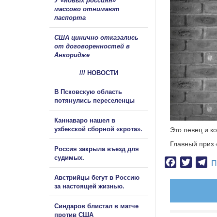
У «новых россиян»
массово отнимают
паспорта
США цинично отказались
от договоренностей в
Анкоридже
/// НОВОСТИ
В Псковскую область
потянулись переселенцы
Каннаваро нашел в
узбекской сборной «крота».
Это певец и к
Главный приз
Россия закрыла въезд для
судимых.
Facebook
Twitter
Te
П
Австрийцы бегут в Россию
за настоящей жизнью.
Синдаров блистал в матче
против США