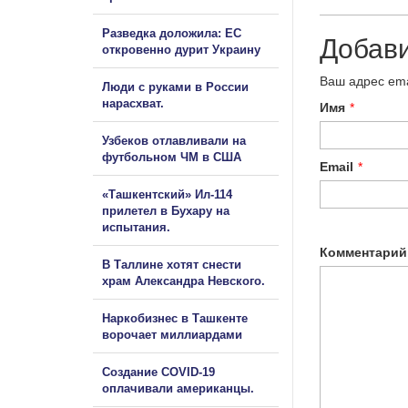
Разведка доложила: ЕС
Добав
откровенно дурит Украину
Ваш адрес ema
Люди с руками в России
нарасхват.
Имя
*
Узбеков отлавливали на
футбольном ЧМ в США
Email
*
«Ташкентский» Ил-114
прилетел в Бухару на
испытания.
Комментарий
В Таллине хотят снести
храм Александра Невского.
Наркобизнес в Ташкенте
ворочает миллиардами
Создание COVID-19
оплачивали американцы.