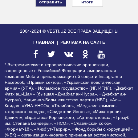
итоги
2004-2024 © VESTI.UZ
ВСЕ ПРАВА ЗАЩИЩЕНЫ
ГЛАВНАЯ
РЕКЛАМА НА САЙТЕ
* Экстремистские и террористические организации,
запрещенные в Российской Федерации: американская
компания Meta и принадлежащие ей соцсети Instagram и
Facebook, «Правый сектор», «Украинская повстанческая
армия» (УПА), «Исламское государство» (ИГ, ИГИЛ), «Джабхат
Фатх аш-Шам» (бывшая «Джабхат ан-Нусра», «Джебхат ан-
Нусра»), Национал-Большевистская партия (НБП), «Аль-
Каида», «УНА-УНСО», «Талибан», «Меджлис крымско-
татарского народа», «Свидетели Иеговы», «Мизантропик
Дивижн», «Братство» Корчинского, «Артподготовка», «Тризуб
им. Степана Бандеры», «НСО», «Славянский союз»,
«Формат-18», «Хизб ут-Тахрир», «Фонд борьбы с коррупцией»
(ФБК) – организация-иноагент, признанная экстремистской,