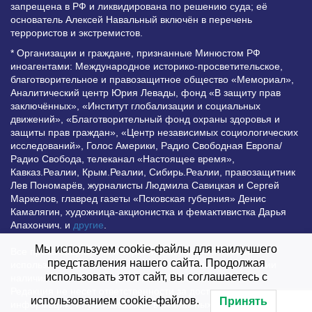
запрещена в РФ и ликвидирована по решению суда; её
основатель Алексей Навальный включён в перечень
террористов и экстремистов.
* Организации и граждане, признанные Минюстом РФ
иноагентами: Международное историко-просветительское,
благотворительное и правозащитное общество «Мемориал»,
Аналитический центр Юрия Левады, фонд «В защиту прав
заключённых», «Институт глобализации и социальных
движений», «Благотворительный фонд охраны здоровья и
защиты прав граждан», «Центр независимых социологических
исследований», Голос Америки, Радио Свободная Европа/
Радио Свобода, телеканал «Настоящее время»,
Кавказ.Реалии, Крым.Реалии, Сибирь.Реалии, правозащитник
Лев Пономарёв, журналисты Людмила Савицкая и Сергей
Маркелов, главред газеты «Псковская губерния» Денис
Камалягин, художница-акционистка и фемактивистка Дарья
Апахончич. и
другие
.
Мы используем cookie-файлы для наилучшего
Все права защищены и охраняются законом. Любое
представления нашего сайта. Продолжая
использование материалов сайта допустимо при условии
использовать этот сайт, вы соглашаетесь с
наличия активной гиперссылки на Vesti.UZ.
Редакция не несет ответственности за достоверность
использованием cookie-файлов.
Принять
информации, опубликованной в рекламных объявлениях.