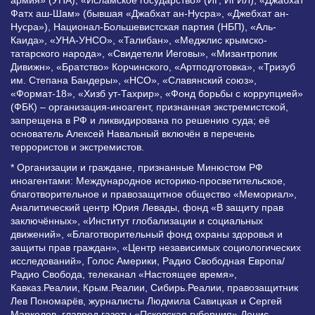
Фатх аш-Шам» (бывшая «Джабхат ан-Нусра», «Джебхат ан-
Нусра»), Национал-Большевистская партия (НБП), «Аль-
Каида», «УНА-УНСО», «Талибан», «Меджлис крымско-
татарского народа», «Свидетели Иеговы», «Мизантропик
Дивижн», «Братство» Корчинского, «Артподготовка», «Тризуб
им. Степана Бандеры», «НСО», «Славянский союз»,
«Формат-18», «Хизб ут-Тахрир», «Фонд борьбы с коррупцией»
(ФБК) – организация-иноагент, признанная экстремистской,
запрещена в РФ и ликвидирована по решению суда; её
основатель Алексей Навальный включён в перечень
террористов и экстремистов.
* Организации и граждане, признанные Минюстом РФ
иноагентами: Международное историко-просветительское,
благотворительное и правозащитное общество «Мемориал»,
Аналитический центр Юрия Левады, фонд «В защиту прав
заключённых», «Институт глобализации и социальных
движений», «Благотворительный фонд охраны здоровья и
защиты прав граждан», «Центр независимых социологических
исследований», Голос Америки, Радио Свободная Европа/
Радио Свобода, телеканал «Настоящее время»,
Кавказ.Реалии, Крым.Реалии, Сибирь.Реалии, правозащитник
Лев Пономарёв, журналисты Людмила Савицкая и Сергей
Маркелов, главред газеты «Псковская губерния» Денис