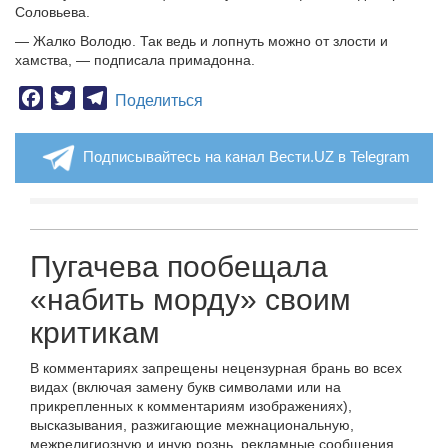
Соловьева.
— Жалко Володю. Так ведь и лопнуть можно от злости и
хамства, — подписала примадонна.
Facebook
Twitter
Telegram
Поделиться
Подписывайтесь на канал Вести.UZ в Telegram
Пугачева пообещала
«набить морду» своим
критикам
В комментариях запрещены нецензурная брань во всех
видах (включая замену букв символами или на
прикрепленных к комментариям изображениях),
высказывания, разжигающие межнациональную,
межрелигиозную и иную рознь, рекламные сообщения,