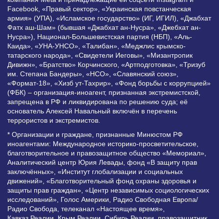
Facebook, «Правый сектор», «Украинская повстанческая
армия» (УПА), «Исламское государство» (ИГ, ИГИЛ), «Джабхат
Фатх аш-Шам» (бывшая «Джабхат ан-Нусра», «Джебхат ан-
Нусра»), Национал-Большевистская партия (НБП), «Аль-
Каида», «УНА-УНСО», «Талибан», «Меджлис крымско-
татарского народа», «Свидетели Иеговы», «Мизантропик
Дивижн», «Братство» Корчинского, «Артподготовка», «Тризуб
им. Степана Бандеры», «НСО», «Славянский союз»,
«Формат-18», «Хизб ут-Тахрир», «Фонд борьбы с коррупцией»
(ФБК) – организация-иноагент, признанная экстремистской,
запрещена в РФ и ликвидирована по решению суда; её
основатель Алексей Навальный включён в перечень
террористов и экстремистов.
* Организации и граждане, признанные Минюстом РФ
иноагентами: Международное историко-просветительское,
благотворительное и правозащитное общество «Мемориал»,
Аналитический центр Юрия Левады, фонд «В защиту прав
заключённых», «Институт глобализации и социальных
движений», «Благотворительный фонд охраны здоровья и
защиты прав граждан», «Центр независимых социологических
исследований», Голос Америки, Радио Свободная Европа/
Радио Свобода, телеканал «Настоящее время»,
Кавказ.Реалии, Крым.Реалии, Сибирь.Реалии, правозащитник