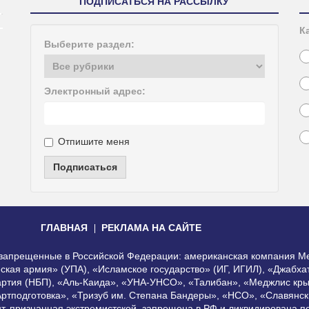
ПОДПИСАТЬСЯ НА РАССЫЛКУ
К
Выберите раздел:
Электронный адрес:
Отпишите меня
Подписаться
ГЛАВНАЯ
РЕКЛАМА НА САЙТЕ
, запрещенные в Российской Федерации: американская компания Me
еская армия» (УПА), «Исламское государство» (ИГ, ИГИЛ), «Джабх
артия (НБП), «Аль-Каида», «УНА-УНСО», «Талибан», «Меджлис кры
Артподготовка», «Тризуб им. Степана Бандеры», «НСО», «Славянск
нт, признанная экстремистской, запрещена в РФ и ликвидирована 