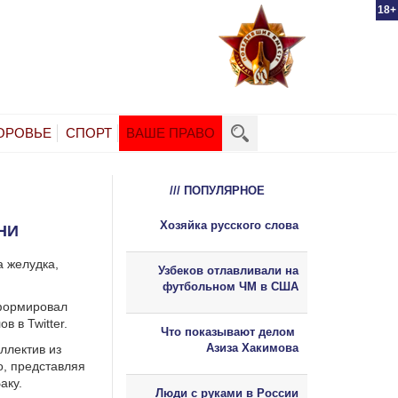
18+
ОРОВЬЕ
СПОРТ
ВАШЕ ПРАВО
/// ПОПУЛЯРНОЕ
Хозяйка русского слова
НИ
а желудка,
Узбеков отлавливали на
футбольном ЧМ в США
нформировал
в в Twitter.
Что показывают делом
Азиза Хакимова
ллектив из
о, представляя
аку.
Люди с руками в России