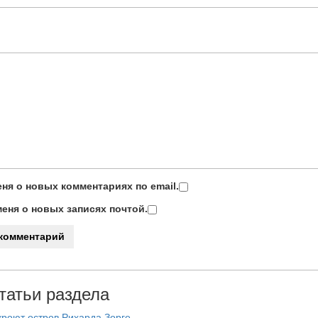
ня о новых комментариях по email.
еня о новых записях почтой.
татьи раздела
роют остров Рихарда Зорге