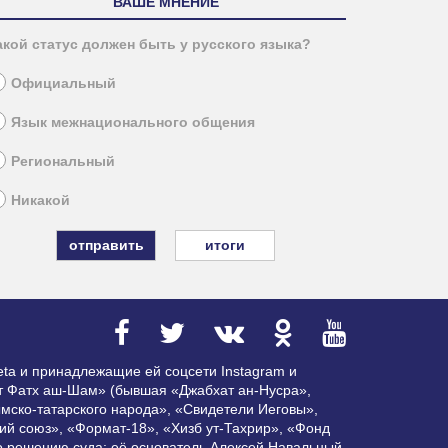
ВАШЕ МНЕНИЕ
акой статус должен быть у русского языка?
Официальный
Язык межнационального общения
Региональный
Никакой
итоги
ta и принадлежащие ей соцсети Instagram и
ат Фатх аш-Шам» (бывшая «Джабхат ан-Нусра»,
мско-татарского народа», «Свидетели Иеговы»,
ий союз», «Формат-18», «Хизб ут-Тахрир», «Фонд
по решению суда; её основатель Алексей Навальный