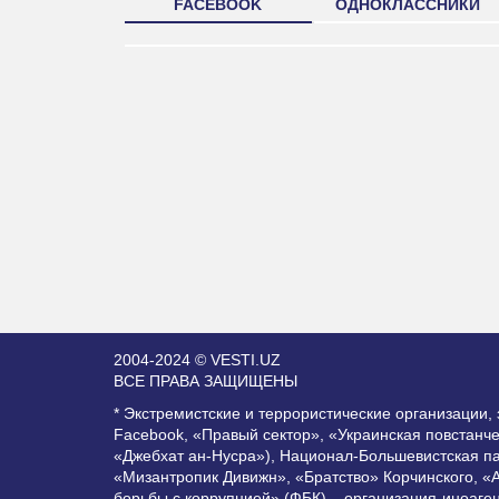
FACEBOOK
ОДНОКЛАССНИКИ
2004-2024 © VESTI.UZ
ВСЕ ПРАВА ЗАЩИЩЕНЫ
* Экстремистские и террористические организации
Facebook, «Правый сектор», «Украинская повстанч
«Джебхат ан-Нусра»), Национал-Большевистская п
«Мизантропик Дивижн», «Братство» Корчинского, «
борьбы с коррупцией» (ФБК) – организация-иноаге