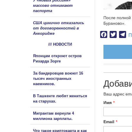
У «новых россиян»
массово отнимают
паспорта
После полной 
США цинично отказались
Бураново».
от договоренностей в
Анкоридже
Facebook
Twitter
Te
П
/// НОВОСТИ
Японцам откроют остров
Рихарда Зорге
За бандеровцев воюют 16
тысяч иностранных
Добав
наемников.
Ваш адрес ema
В Ташкенте любят жениться
на старухах.
Имя
*
Мигрантам вернули 4
миллиона зарплаты.
Email
*
Что такое криптокарта и как