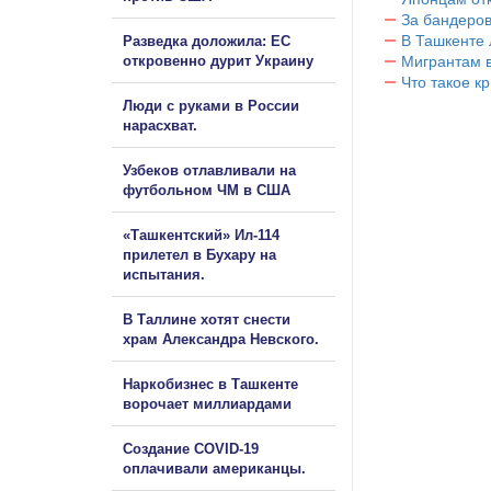
За бандеров
В Ташкенте 
Разведка доложила: ЕС
откровенно дурит Украину
Мигрантам в
Что такое к
Люди с руками в России
нарасхват.
Узбеков отлавливали на
футбольном ЧМ в США
«Ташкентский» Ил-114
прилетел в Бухару на
испытания.
В Таллине хотят снести
храм Александра Невского.
Наркобизнес в Ташкенте
ворочает миллиардами
Создание COVID-19
оплачивали американцы.