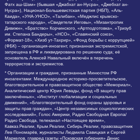
Фатх аш-Шам» (бывшая «Джабхат ан-Нусра», «Джебхат ан-
Нусра»), Национал-Большевистская партия (НБП), «Аль-
Каида», «УНА-УНСО», «Талибан», «Меджлис крымско-
татарского народа», «Свидетели Иеговы», «Мизантропик
Дивижн», «Братство» Корчинского, «Артподготовка», «Тризуб
им. Степана Бандеры», «НСО», «Славянский союз»,
«Формат-18», «Хизб ут-Тахрир», «Фонд борьбы с коррупцией»
(ФБК) – организация-иноагент, признанная экстремистской,
запрещена в РФ и ликвидирована по решению суда; её
основатель Алексей Навальный включён в перечень
террористов и экстремистов.
* Организации и граждане, признанные Минюстом РФ
иноагентами: Международное историко-просветительское,
благотворительное и правозащитное общество «Мемориал»,
Аналитический центр Юрия Левады, фонд «В защиту прав
заключённых», «Институт глобализации и социальных
движений», «Благотворительный фонд охраны здоровья и
защиты прав граждан», «Центр независимых социологических
исследований», Голос Америки, Радио Свободная Европа/
Радио Свобода, телеканал «Настоящее время»,
Кавказ.Реалии, Крым.Реалии, Сибирь.Реалии, правозащитник
Лев Пономарёв, журналисты Людмила Савицкая и Сергей
Маркелов, главред газеты «Псковская губерния» Денис