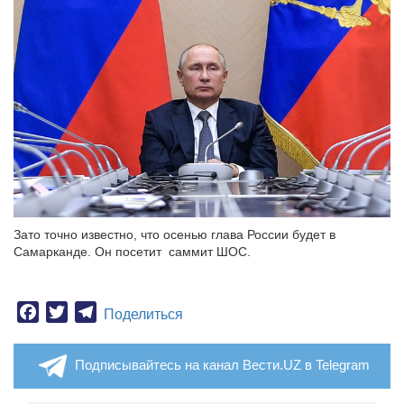
Зато точно известно, что осенью глава России будет в
Самарканде. Он посетит саммит ШОС.
Facebook
Twitter
Telegram
Поделиться
Подписывайтесь на канал Вести.UZ в Telegram