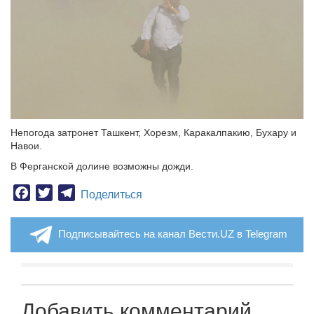
Непогода затронет Ташкент, Хорезм, Каракалпакию, Бухару и
Навои.
В Ферганской долине возможны дожди.
Facebook
Twitter
Telegram
Поделиться
Подписывайтесь на канал Вести.UZ в Telegram
Добавить комментарий