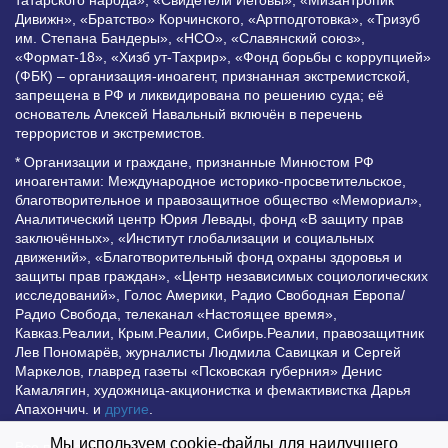
татарского народа», «Свидетели Иеговы», «Мизантропик
Дивижн», «Братство» Корчинского, «Артподготовка», «Тризуб
им. Степана Бандеры», «НСО», «Славянский союз»,
«Формат-18», «Хизб ут-Тахрир», «Фонд борьбы с коррупцией»
(ФБК) – организация-иноагент, признанная экстремистской,
запрещена в РФ и ликвидирована по решению суда; её
основатель Алексей Навальный включён в перечень
террористов и экстремистов.
* Организации и граждане, признанные Минюстом РФ
иноагентами: Международное историко-просветительское,
благотворительное и правозащитное общество «Мемориал»,
Аналитический центр Юрия Левады, фонд «В защиту прав
заключённых», «Институт глобализации и социальных
движений», «Благотворительный фонд охраны здоровья и
защиты прав граждан», «Центр независимых социологических
исследований», Голос Америки, Радио Свободная Европа/
Радио Свобода, телеканал «Настоящее время»,
Кавказ.Реалии, Крым.Реалии, Сибирь.Реалии, правозащитник
Лев Пономарёв, журналисты Людмила Савицкая и Сергей
Маркелов, главред газеты «Псковская губерния» Денис
Камалягин, художница-акционистка и фемактивистка Дарья
Апахончич. и
другие
.
Мы используем cookie-файлы для наилучшего
Все права защищены и охраняются законом. Любое