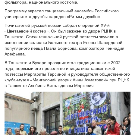
фольклора, национального костюма.
Программу украсил танцевальный ансамбль Российского
университета дружбы народов «Ритмы дружбы».
Почитателей русской поэзии собрал очередной XV-й
«Цветаевский костер». Он был зажжен во дворе РЦНК в
Ташкенте. Стихи гениальной русской поэтессы звучали в
исполнении солистки Большого театра Елены Шавердовой,
популярного певца Павла Борисова, композитора Геннадия
Арефьева.
В Ташкенте и Бухаре праздник стал традиционным с 2002
года, первыми его провели по инициативе ташкентской
поэтессы Маргариты Тарсиной и руководителя общественного
клуба-музея «Мангалочий дворик Анны Ахматовой» при РЦНК
в Ташкенте Альбины Витольдовны Маркевич.