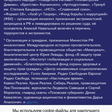
Дивижн», «Братство» Корчинского, «Артподготовка», «Тризуб
им. Степана Бандеры», «НСО», «Славянский союз»,
«Формат-18», «Хизб ут-Тахрир», «Фонд борьбы с коррупцией»
(ФБК) – организация-иноагент, признанная экстремистской,
запрещена в РФ и ликвидирована по решению суда; её
основатель Алексей Навальный включён в перечень
террористов и экстремистов.
* Организации и граждане, признанные Минюстом РФ
иноагентами: Международное историко-просветительское,
благотворительное и правозащитное общество «Мемориал»,
Аналитический центр Юрия Левады, фонд «В защиту прав
заключённых», «Институт глобализации и социальных
движений», «Благотворительный фонд охраны здоровья и
защиты прав граждан», «Центр независимых социологических
исследований», Голос Америки, Радио Свободная Европа/
Радио Свобода, телеканал «Настоящее время»,
Кавказ.Реалии, Крым.Реалии, Сибирь.Реалии, правозащитник
Лев Пономарёв, журналисты Людмила Савицкая и Сергей
Маркелов, главред газеты «Псковская губерния» Денис
Камалягин, художница-акционистка и фемактивистка Дарья
Апахончич. и
другие
.
Мы используем cookie-файлы для наилучшего
Все права защищены и охраняются законом. Любое