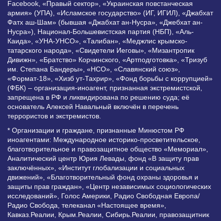
Facebook, «Правый сектор», «Украинская повстанческая
армия» (УПА), «Исламское государство» (ИГ, ИГИЛ), «Джабхат
Фатх аш-Шам» (бывшая «Джабхат ан-Нусра», «Джебхат ан-
Нусра»), Национал-Большевистская партия (НБП), «Аль-
Каида», «УНА-УНСО», «Талибан», «Меджлис крымско-
татарского народа», «Свидетели Иеговы», «Мизантропик
Дивижн», «Братство» Корчинского, «Артподготовка», «Тризуб
им. Степана Бандеры», «НСО», «Славянский союз»,
«Формат-18», «Хизб ут-Тахрир», «Фонд борьбы с коррупцией»
(ФБК) – организация-иноагент, признанная экстремистской,
запрещена в РФ и ликвидирована по решению суда; её
основатель Алексей Навальный включён в перечень
террористов и экстремистов.
* Организации и граждане, признанные Минюстом РФ
иноагентами: Международное историко-просветительское,
благотворительное и правозащитное общество «Мемориал»,
Аналитический центр Юрия Левады, фонд «В защиту прав
заключённых», «Институт глобализации и социальных
движений», «Благотворительный фонд охраны здоровья и
защиты прав граждан», «Центр независимых социологических
исследований», Голос Америки, Радио Свободная Европа/
Радио Свобода, телеканал «Настоящее время»,
Кавказ.Реалии, Крым.Реалии, Сибирь.Реалии, правозащитник