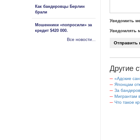
Как бандеровцы Берлин
брали
Уведомить ме
Мошенники «попросили» за
кредит $420 000.
Уведомлять м
Все новости...
Другие с
«Адские са
Японцам отк
За бандеров
Мигрантам в
Что такое к