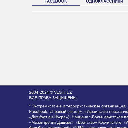
FACEBOOK
ОДНОКЛАССНИКИ
2004-2024 © VESTI.UZ
ВСЕ ПРАВА ЗАЩИЩЕНЫ
* Экстремистские и террористические организации
Facebook, «Правый сектор», «Украинская повстанч
«Джебхат ан-Нусра»), Национал-Большевистская п
«Мизантропик Дивижн», «Братство» Корчинского, «
борьбы с коррупцией» (ФБК) – организация-иноаге