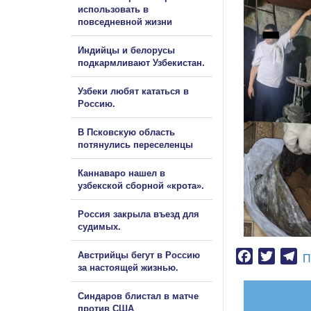
использовать в
повседневной жизни
Индийцы и белорусы
подкармливают Узбекистан.
Узбеки любят кататься в
Россию.
В Псковскую область
потянулись переселенцы
Каннаваро нашел в
узбекской сборной «крота».
Россия закрыла въезд для
судимых.
Австрийцы бегут в Россию
Facebook
Twitter
Te
П
за настоящей жизнью.
Синдаров блистал в матче
против США