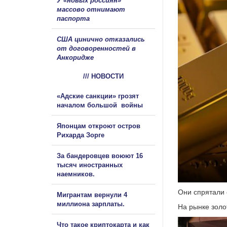
У «новых россиян»
массово отнимают
паспорта
США цинично отказались
от договоренностей в
Анкоридже
/// НОВОСТИ
«Адские санкции» грозят
началом большой войны
Японцам откроют остров
Рихарда Зорге
За бандеровцев воюют 16
тысяч иностранных
наемников.
Они спрятали 
Мигрантам вернули 4
миллиона зарплаты.
На рынке золо
Что такое криптокарта и как