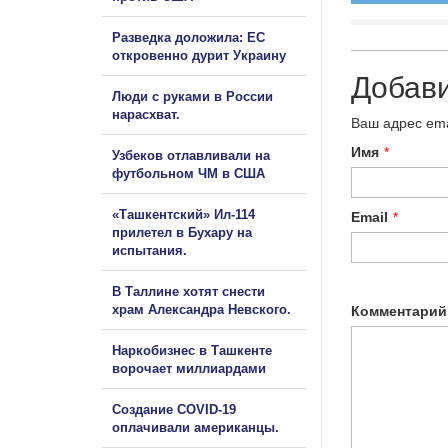
Разведка доложила: ЕС
откровенно дурит Украину
Добав
Люди с руками в России
нарасхват.
Ваш адрес ema
Имя
*
Узбеков отлавливали на
футбольном ЧМ в США
«Ташкентский» Ил-114
Email
*
прилетел в Бухару на
испытания.
В Таллине хотят снести
храм Александра Невского.
Комментарий
Наркобизнес в Ташкенте
ворочает миллиардами
Создание COVID-19
оплачивали американцы.