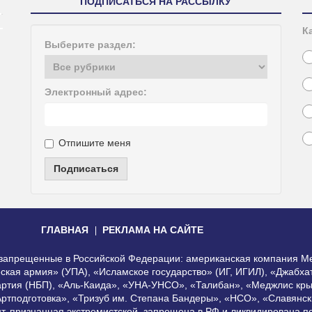
ПОДПИСАТЬСЯ НА РАССЫЛКУ
К
Выберите раздел:
Электронный адрес:
Отпишите меня
Подписаться
ГЛАВНАЯ
РЕКЛАМА НА САЙТЕ
, запрещенные в Российской Федерации: американская компания Me
еская армия» (УПА), «Исламское государство» (ИГ, ИГИЛ), «Джабх
артия (НБП), «Аль-Каида», «УНА-УНСО», «Талибан», «Меджлис кры
Артподготовка», «Тризуб им. Степана Бандеры», «НСО», «Славянск
нт, признанная экстремистской, запрещена в РФ и ликвидирована 