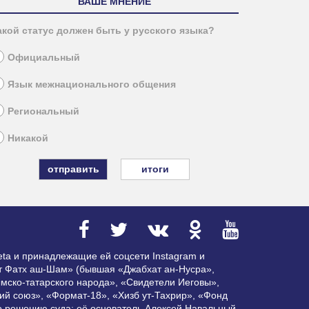
ВАШЕ МНЕНИЕ
акой статус должен быть у русского языка?
Официальный
Язык межнационального общения
Региональный
Никакой
итоги
ta и принадлежащие ей соцсети Instagram и
ат Фатх аш-Шам» (бывшая «Джабхат ан-Нусра»,
мско-татарского народа», «Свидетели Иеговы»,
ий союз», «Формат-18», «Хизб ут-Тахрир», «Фонд
по решению суда; её основатель Алексей Навальный