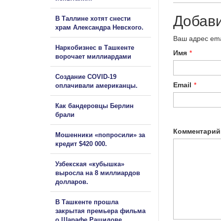
Добав
В Таллине хотят снести
храм Александра Невского.
Ваш адрес ema
Наркобизнес в Ташкенте
Имя
*
ворочает миллиардами
Создание COVID-19
Email
*
оплачивали американцы.
Как бандеровцы Берлин
брали
Комментарий
Мошенники «попросили» за
кредит $420 000.
Узбекская «кубышка»
выросла на 8 миллиардов
долларов.
В Ташкенте прошла
закрытая премьера фильма
о Шарафе Рашидове.