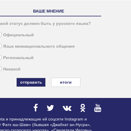
ВАШЕ МНЕНИЕ
акой статус должен быть у русского языка?
Официальный
Язык межнационального общения
Региональный
Никакой
итоги
ta и принадлежащие ей соцсети Instagram и
ат Фатх аш-Шам» (бывшая «Джабхат ан-Нусра»,
мско-татарского народа», «Свидетели Иеговы»,