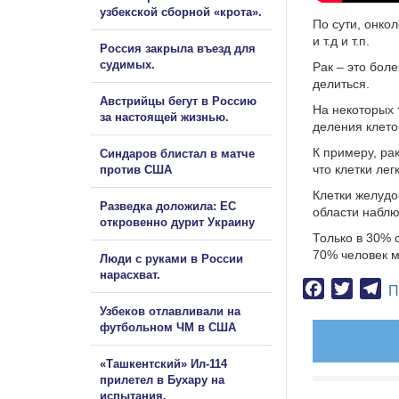
узбекской сборной «крота».
По сути, онко
и т.д и т.п.
Россия закрыла въезд для
судимых.
Рак – это бол
делиться.
Австрийцы бегут в Россию
На некоторых 
за настоящей жизнью.
деления клето
К примеру, ра
Синдаров блистал в матче
что клетки лег
против США
Клетки желудо
Разведка доложила: ЕС
области наблю
откровенно дурит Украину
Только в 30% 
70% человек м
Люди с руками в России
нарасхват.
Facebook
Twitter
Te
П
Узбеков отлавливали на
футбольном ЧМ в США
«Ташкентский» Ил-114
прилетел в Бухару на
испытания.