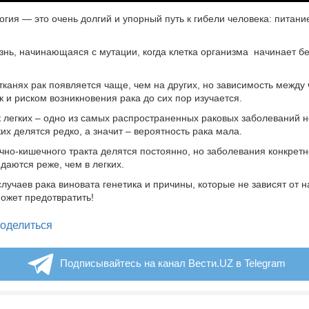
логия — это очень долгий и упорный путь к гибели человека: питани
езнь, начинающаяся с мутации, когда клетка организма начинает б
тканях рак появляется чаще, чем на других, но зависимость между 
к и риском возникновения рака до сих пор изучается.
к легких – одно из самых распространенных раковых заболеваний н
ких делятся редко, а значит – вероятность рака мала.
чно-кишечного тракта делятся постоянно, но заболевания конкретн
даются реже, чем в легких.
случаев рака виновата генетика и причины, которые не зависят от 
ожет предотвратить!
legram
оделиться
Подписывайтесь на канал Вести.UZ в Telegram