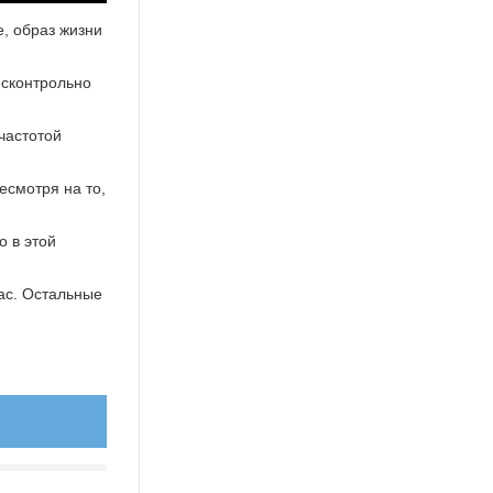
е, образ жизни
есконтрольно
частотой
есмотря на то,
о в этой
нас. Остальные