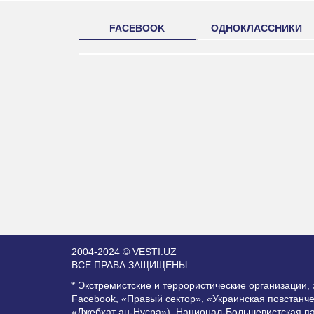
FACEBOOK
ОДНОКЛАССНИКИ
2004-2024 © VESTI.UZ
ВСЕ ПРАВА ЗАЩИЩЕНЫ
* Экстремистские и террористические организации
Facebook, «Правый сектор», «Украинская повстанч
«Джебхат ан-Нусра»), Национал-Большевистская п