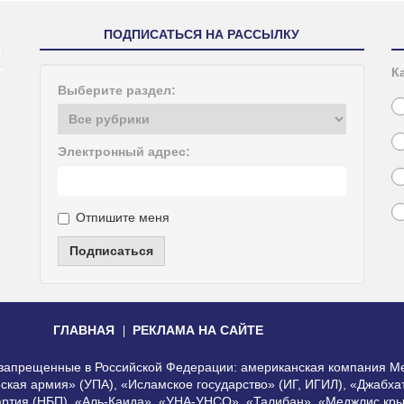
ПОДПИСАТЬСЯ НА РАССЫЛКУ
К
Выберите раздел:
Электронный адрес:
Отпишите меня
Подписаться
ГЛАВНАЯ
РЕКЛАМА НА САЙТЕ
, запрещенные в Российской Федерации: американская компания Me
еская армия» (УПА), «Исламское государство» (ИГ, ИГИЛ), «Джабх
артия (НБП), «Аль-Каида», «УНА-УНСО», «Талибан», «Меджлис кры