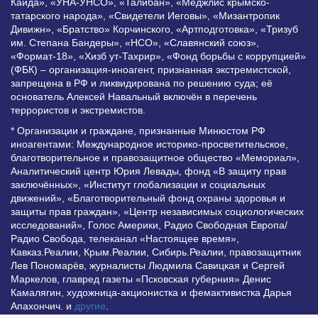
Каида», «УНА-УНСО», «Талибан», «Меджлис крымско-
татарского народа», «Свидетели Иеговы», «Мизантропик
Дивижн», «Братство» Корчинского, «Артподготовка», «Тризуб
им. Степана Бандеры», «НСО», «Славянский союз»,
«Формат-18», «Хизб ут-Тахрир», «Фонд борьбы с коррупцией»
(ФБК) – организация-иноагент, признанная экстремистской,
запрещена в РФ и ликвидирована по решению суда; её
основатель Алексей Навальный включён в перечень
террористов и экстремистов.
* Организации и граждане, признанные Минюстом РФ
иноагентами: Международное историко-просветительское,
благотворительное и правозащитное общество «Мемориал»,
Аналитический центр Юрия Левады, фонд «В защиту прав
заключённых», «Институт глобализации и социальных
движений», «Благотворительный фонд охраны здоровья и
защиты прав граждан», «Центр независимых социологических
исследований», Голос Америки, Радио Свободная Европа/
Радио Свобода, телеканал «Настоящее время»,
Кавказ.Реалии, Крым.Реалии, Сибирь.Реалии, правозащитник
Лев Пономарёв, журналисты Людмила Савицкая и Сергей
Маркелов, главред газеты «Псковская губерния» Денис
Камалягин, художница-акционистка и фемактивистка Дарья
Апахончич. и
другие
.