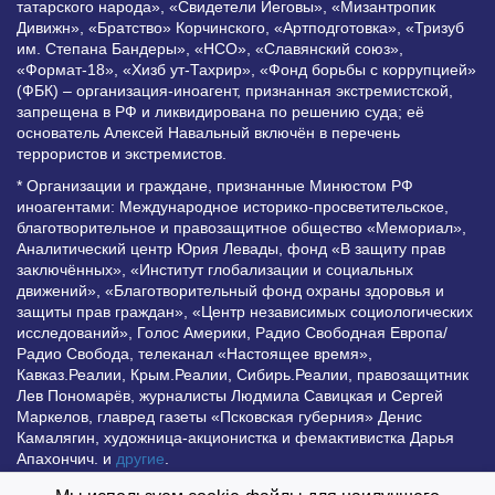
татарского народа», «Свидетели Иеговы», «Мизантропик
Дивижн», «Братство» Корчинского, «Артподготовка», «Тризуб
им. Степана Бандеры», «НСО», «Славянский союз»,
«Формат-18», «Хизб ут-Тахрир», «Фонд борьбы с коррупцией»
(ФБК) – организация-иноагент, признанная экстремистской,
запрещена в РФ и ликвидирована по решению суда; её
основатель Алексей Навальный включён в перечень
террористов и экстремистов.
* Организации и граждане, признанные Минюстом РФ
иноагентами: Международное историко-просветительское,
благотворительное и правозащитное общество «Мемориал»,
Аналитический центр Юрия Левады, фонд «В защиту прав
заключённых», «Институт глобализации и социальных
движений», «Благотворительный фонд охраны здоровья и
защиты прав граждан», «Центр независимых социологических
исследований», Голос Америки, Радио Свободная Европа/
Радио Свобода, телеканал «Настоящее время»,
Кавказ.Реалии, Крым.Реалии, Сибирь.Реалии, правозащитник
Лев Пономарёв, журналисты Людмила Савицкая и Сергей
Маркелов, главред газеты «Псковская губерния» Денис
Камалягин, художница-акционистка и фемактивистка Дарья
Апахончич. и
другие
.