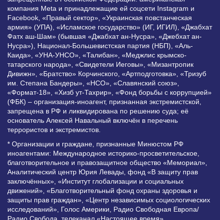
компания Meta и принадлежащие ей соцсети Instagram и
Facebook, «Правый сектор», «Украинская повстанческая
армия» (УПА), «Исламское государство» (ИГ, ИГИЛ), «Джабхат
Фатх аш-Шам» (бывшая «Джабхат ан-Нусра», «Джебхат ан-
Нусра»), Национал-Большевистская партия (НБП), «Аль-
Каида», «УНА-УНСО», «Талибан», «Меджлис крымско-
татарского народа», «Свидетели Иеговы», «Мизантропик
Дивижн», «Братство» Корчинского, «Артподготовка», «Тризуб
им. Степана Бандеры», «НСО», «Славянский союз»,
«Формат-18», «Хизб ут-Тахрир», «Фонд борьбы с коррупцией»
(ФБК) – организация-иноагент, признанная экстремистской,
запрещена в РФ и ликвидирована по решению суда; её
основатель Алексей Навальный включён в перечень
террористов и экстремистов.
* Организации и граждане, признанные Минюстом РФ
иноагентами: Международное историко-просветительское,
благотворительное и правозащитное общество «Мемориал»,
Аналитический центр Юрия Левады, фонд «В защиту прав
заключённых», «Институт глобализации и социальных
движений», «Благотворительный фонд охраны здоровья и
защиты прав граждан», «Центр независимых социологических
исследований», Голос Америки, Радио Свободная Европа/
Радио Свобода, телеканал «Настоящее время»,