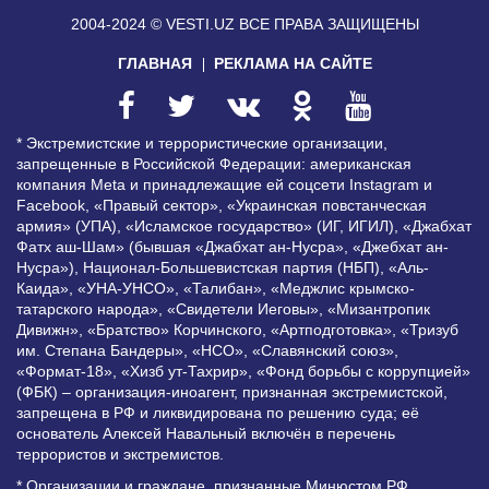
2004-2024 © VESTI.UZ
ВСЕ ПРАВА ЗАЩИЩЕНЫ
ГЛАВНАЯ
РЕКЛАМА НА САЙТЕ
* Экстремистские и террористические организации,
запрещенные в Российской Федерации: американская
компания Meta и принадлежащие ей соцсети Instagram и
Facebook, «Правый сектор», «Украинская повстанческая
армия» (УПА), «Исламское государство» (ИГ, ИГИЛ), «Джабхат
Фатх аш-Шам» (бывшая «Джабхат ан-Нусра», «Джебхат ан-
Нусра»), Национал-Большевистская партия (НБП), «Аль-
Каида», «УНА-УНСО», «Талибан», «Меджлис крымско-
татарского народа», «Свидетели Иеговы», «Мизантропик
Дивижн», «Братство» Корчинского, «Артподготовка», «Тризуб
им. Степана Бандеры», «НСО», «Славянский союз»,
«Формат-18», «Хизб ут-Тахрир», «Фонд борьбы с коррупцией»
(ФБК) – организация-иноагент, признанная экстремистской,
запрещена в РФ и ликвидирована по решению суда; её
основатель Алексей Навальный включён в перечень
террористов и экстремистов.
* Организации и граждане, признанные Минюстом РФ