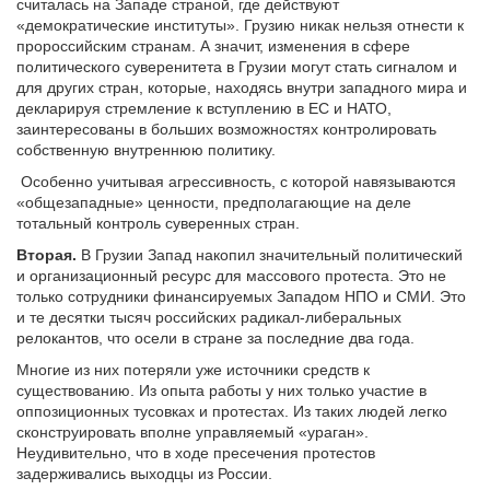
считалась на Западе страной, где действуют
«демократические институты». Грузию никак нельзя отнести к
пророссийским странам. А значит, изменения в сфере
политического суверенитета в Грузии могут стать сигналом и
для других стран, которые, находясь внутри западного мира и
декларируя стремление к вступлению в ЕС и НАТО,
заинтересованы в больших возможностях контролировать
собственную внутреннюю политику.
Особенно учитывая агрессивность, с которой навязываются
«общезападные» ценности, предполагающие на деле
тотальный контроль суверенных стран.
Вторая.
В Грузии Запад накопил значительный политический
и организационный ресурс для массового протеста. Это не
только сотрудники финансируемых Западом НПО и СМИ. Это
и те десятки тысяч российских радикал-либеральных
релокантов, что осели в стране за последние два года.
Многие из них потеряли уже источники средств к
существованию. Из опыта работы у них только участие в
оппозиционных тусовках и протестах. Из таких людей легко
сконструировать вполне управляемый «ураган».
Неудивительно, что в ходе пресечения протестов
задерживались выходцы из России.