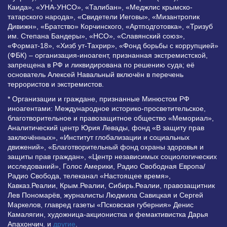
Каида», «УНА-УНСО», «Талибан», «Меджлис крымско-
татарского народа», «Свидетели Иеговы», «Мизантропик
Дивижн», «Братство» Корчинского, «Артподготовка», «Тризуб
им. Степана Бандеры», «НСО», «Славянский союз»,
«Формат-18», «Хизб ут-Тахрир», «Фонд борьбы с коррупцией»
(ФБК) – организация-иноагент, признанная экстремистской,
запрещена в РФ и ликвидирована по решению суда; её
основатель Алексей Навальный включён в перечень
террористов и экстремистов.
* Организации и граждане, признанные Минюстом РФ
иноагентами: Международное историко-просветительское,
благотворительное и правозащитное общество «Мемориал»,
Аналитический центр Юрия Левады, фонд «В защиту прав
заключённых», «Институт глобализации и социальных
движений», «Благотворительный фонд охраны здоровья и
защиты прав граждан», «Центр независимых социологических
исследований», Голос Америки, Радио Свободная Европа/
Радио Свобода, телеканал «Настоящее время»,
Кавказ.Реалии, Крым.Реалии, Сибирь.Реалии, правозащитник
Лев Пономарёв, журналисты Людмила Савицкая и Сергей
Маркелов, главред газеты «Псковская губерния» Денис
Камалягин, художница-акционистка и фемактивистка Дарья
Апахончич. и
другие
.