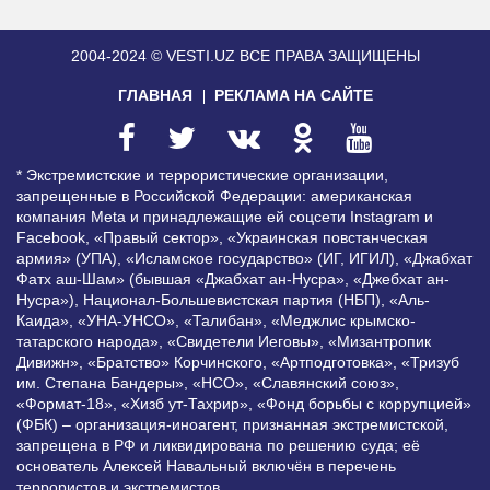
2004-2024 © VESTI.UZ
ВСЕ ПРАВА ЗАЩИЩЕНЫ
ГЛАВНАЯ
РЕКЛАМА НА САЙТЕ
* Экстремистские и террористические организации,
запрещенные в Российской Федерации: американская
компания Meta и принадлежащие ей соцсети Instagram и
Facebook, «Правый сектор», «Украинская повстанческая
армия» (УПА), «Исламское государство» (ИГ, ИГИЛ), «Джабхат
Фатх аш-Шам» (бывшая «Джабхат ан-Нусра», «Джебхат ан-
Нусра»), Национал-Большевистская партия (НБП), «Аль-
Каида», «УНА-УНСО», «Талибан», «Меджлис крымско-
татарского народа», «Свидетели Иеговы», «Мизантропик
Дивижн», «Братство» Корчинского, «Артподготовка», «Тризуб
им. Степана Бандеры», «НСО», «Славянский союз»,
«Формат-18», «Хизб ут-Тахрир», «Фонд борьбы с коррупцией»
(ФБК) – организация-иноагент, признанная экстремистской,
запрещена в РФ и ликвидирована по решению суда; её
основатель Алексей Навальный включён в перечень
террористов и экстремистов.