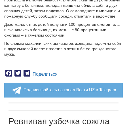
произошла на почве ревности. В итоге, схватив двухлитровую
канистру с бензином, молодая женщина облила себя и двух
спавших детей, затем подожгла. О самоподжоге в милицию и
пожарную службу сообщили соседи, отметили в ведомстве.
Двое малолетних детей получили 100 процентов ожогов тела
и скончались в больнице, их мать – с 80-процентными
ожогами – в тяжелом состоянии.
По словам махаллинских активистов, женщина подожгла себя
и двух сыновей после известия о женитьбе ее гражданского
мужа.
Facebook
Twitter
Telegram
Поделиться
Подписывайтесь на канал Вести.UZ в Telegram
Ревнивая узбечка сожгла