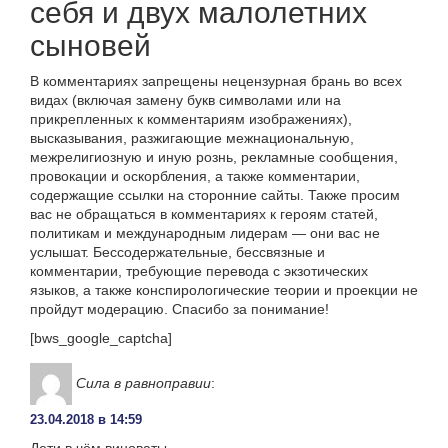
себя и двух малолетних
сыновей
В комментариях запрещены нецензурная брань во всех
видах (включая замену букв символами или на
прикрепленных к комментариям изображениях),
высказывания, разжигающие межнациональную,
межрелигиозную и иную рознь, рекламные сообщения,
провокации и оскорбления, а также комментарии,
содержащие ссылки на сторонние сайты. Также просим
вас не обращаться в комментариях к героям статей,
политикам и международным лидерам — они вас не
услышат. Бессодержательные, бессвязные и
комментарии, требующие перевода с экзотических
языков, а также конспирологические теории и проекции не
пройдут модерацию. Спасибо за понимание!
[bws_google_captcha]
Сила в равноправии
:
23.04.2018 в 14:59
Дети в чём виноваты