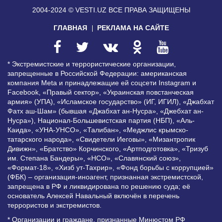
2004-2024 © VESTI.UZ
ВСЕ ПРАВА ЗАЩИЩЕНЫ
ГЛАВНАЯ
РЕКЛАМА НА САЙТЕ
* Экстремистские и террористические организации,
запрещенные в Российской Федерации: американская
компания Meta и принадлежащие ей соцсети Instagram и
Facebook, «Правый сектор», «Украинская повстанческая
армия» (УПА), «Исламское государство» (ИГ, ИГИЛ), «Джабхат
Фатх аш-Шам» (бывшая «Джабхат ан-Нусра», «Джебхат ан-
Нусра»), Национал-Большевистская партия (НБП), «Аль-
Каида», «УНА-УНСО», «Талибан», «Меджлис крымско-
татарского народа», «Свидетели Иеговы», «Мизантропик
Дивижн», «Братство» Корчинского, «Артподготовка», «Тризуб
им. Степана Бандеры», «НСО», «Славянский союз»,
«Формат-18», «Хизб ут-Тахрир», «Фонд борьбы с коррупцией»
(ФБК) – организация-иноагент, признанная экстремистской,
запрещена в РФ и ликвидирована по решению суда; её
основатель Алексей Навальный включён в перечень
террористов и экстремистов.
* Организации и граждане, признанные Минюстом РФ