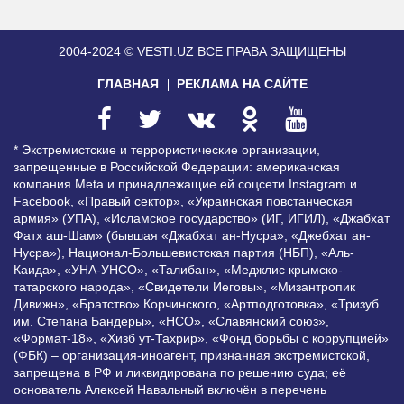
2004-2024 © VESTI.UZ
ВСЕ ПРАВА ЗАЩИЩЕНЫ
ГЛАВНАЯ
РЕКЛАМА НА САЙТЕ
* Экстремистские и террористические организации,
запрещенные в Российской Федерации: американская
компания Meta и принадлежащие ей соцсети Instagram и
Facebook, «Правый сектор», «Украинская повстанческая
армия» (УПА), «Исламское государство» (ИГ, ИГИЛ), «Джабхат
Фатх аш-Шам» (бывшая «Джабхат ан-Нусра», «Джебхат ан-
Нусра»), Национал-Большевистская партия (НБП), «Аль-
Каида», «УНА-УНСО», «Талибан», «Меджлис крымско-
татарского народа», «Свидетели Иеговы», «Мизантропик
Дивижн», «Братство» Корчинского, «Артподготовка», «Тризуб
им. Степана Бандеры», «НСО», «Славянский союз»,
«Формат-18», «Хизб ут-Тахрир», «Фонд борьбы с коррупцией»
(ФБК) – организация-иноагент, признанная экстремистской,
запрещена в РФ и ликвидирована по решению суда; её
основатель Алексей Навальный включён в перечень