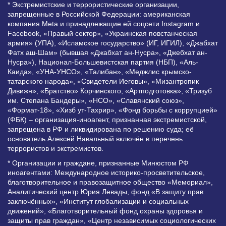
* Экстремистские и террористические организации,
запрещенные в Российской Федерации: американская
компания Meta и принадлежащие ей соцсети Instagram и
Facebook, «Правый сектор», «Украинская повстанческая
армия» (УПА), «Исламское государство» (ИГ, ИГИЛ), «Джабхат
Фатх аш-Шам» (бывшая «Джабхат ан-Нусра», «Джебхат ан-
Нусра»), Национал-Большевистская партия (НБП), «Аль-
Каида», «УНА-УНСО», «Талибан», «Меджлис крымско-
татарского народа», «Свидетели Иеговы», «Мизантропик
Дивижн», «Братство» Корчинского, «Артподготовка», «Тризуб
им. Степана Бандеры», «НСО», «Славянский союз»,
«Формат-18», «Хизб ут-Тахрир», «Фонд борьбы с коррупцией»
(ФБК) – организация-иноагент, признанная экстремистской,
запрещена в РФ и ликвидирована по решению суда; её
основатель Алексей Навальный включён в перечень
террористов и экстремистов.
* Организации и граждане, признанные Минюстом РФ
иноагентами: Международное историко-просветительское,
благотворительное и правозащитное общество «Мемориал»,
Аналитический центр Юрия Левады, фонд «В защиту прав
заключённых», «Институт глобализации и социальных
движений», «Благотворительный фонд охраны здоровья и
защиты прав граждан», «Центр независимых социологических