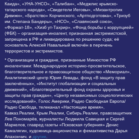
Каида», «УНА-УНСО», «Талибан», «Меджлис крымско-
татарского народа», «Свидетели Иеговы», «Мизантропик
Дивижн», «Братство» Корчинского, «Артподготовка», «Тризуб
им. Степана Бандеры», «НСО», «Славянский союз»,
«Формат-18», «Хизб ут-Тахрир», «Фонд борьбы с коррупцией»
(ФБК) – организация-иноагент, признанная экстремистской,
запрещена в РФ и ликвидирована по решению суда; её
основатель Алексей Навальный включён в перечень
террористов и экстремистов.
* Организации и граждане, признанные Минюстом РФ
иноагентами: Международное историко-просветительское,
благотворительное и правозащитное общество «Мемориал»,
Аналитический центр Юрия Левады, фонд «В защиту прав
заключённых», «Институт глобализации и социальных
движений», «Благотворительный фонд охраны здоровья и
защиты прав граждан», «Центр независимых социологических
исследований», Голос Америки, Радио Свободная Европа/
Радио Свобода, телеканал «Настоящее время»,
Кавказ.Реалии, Крым.Реалии, Сибирь.Реалии, правозащитник
Лев Пономарёв, журналисты Людмила Савицкая и Сергей
Маркелов, главред газеты «Псковская губерния» Денис
Камалягин, художница-акционистка и фемактивистка Дарья
Апахончич. и
другие
.