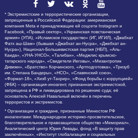
* Экстремистские и террористические организации,
запрещенные в Российской Федерации: американская
компания Meta и принадлежащие ей соцсети Instagram и
Facebook, «Правый сектор», «Украинская повстанческая
армия» (УПА), «Исламское государство» (ИГ, ИГИЛ), «Джабхат
Фатх аш-Шам» (бывшая «Джабхат ан-Нусра», «Джебхат ан-
Нусра»), Национал-Большевистская партия (НБП), «Аль-
Каида», «УНА-УНСО», «Талибан», «Меджлис крымско-
татарского народа», «Свидетели Иеговы», «Мизантропик
Дивижн», «Братство» Корчинского, «Артподготовка», «Тризуб
им. Степана Бандеры», «НСО», «Славянский союз»,
«Формат-18», «Хизб ут-Тахрир», «Фонд борьбы с коррупцией»
(ФБК) – организация-иноагент, признанная экстремистской,
запрещена в РФ и ликвидирована по решению суда; её
основатель Алексей Навальный включён в перечень
террористов и экстремистов.
* Организации и граждане, признанные Минюстом РФ
иноагентами: Международное историко-просветительское,
благотворительное и правозащитное общество «Мемориал»,
Аналитический центр Юрия Левады, фонд «В защиту прав
заключённых», «Институт глобализации и социальных