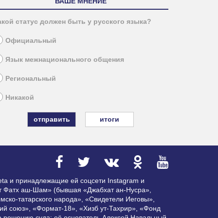
ВАШЕ МНЕНИЕ
акой статус должен быть у русского языка?
Официальный
Язык межнационального общения
Региональный
Никакой
итоги
ta и принадлежащие ей соцсети Instagram и
ат Фатх аш-Шам» (бывшая «Джабхат ан-Нусра»,
мско-татарского народа», «Свидетели Иеговы»,
ий союз», «Формат-18», «Хизб ут-Тахрир», «Фонд
по решению суда; её основатель Алексей Навальный