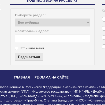
ПОДПИСАТЬСЯ НА РАССЫЛКУ
К
Выберите раздел:
Электронный адрес:
Отпишите меня
Подписаться
ГЛАВНАЯ
РЕКЛАМА НА САЙТЕ
, запрещенные в Российской Федерации: американская компания Me
еская армия» (УПА), «Исламское государство» (ИГ, ИГИЛ), «Джабх
артия (НБП), «Аль-Каида», «УНА-УНСО», «Талибан», «Меджлис кры
Артподготовка», «Тризуб им. Степана Бандеры», «НСО», «Славянск
нт, признанная экстремистской, запрещена в РФ и ликвидирована 