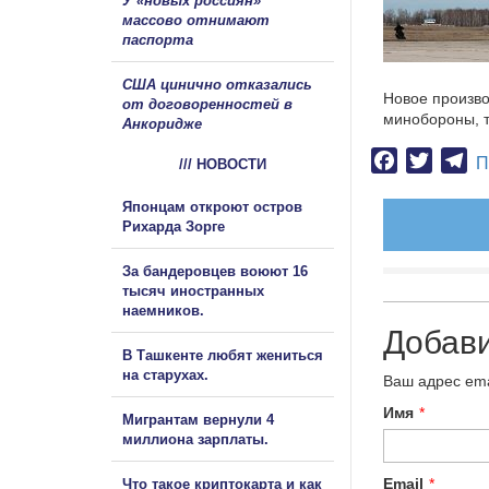
У «новых россиян»
массово отнимают
паспорта
США цинично отказались
Новое произво
от договоренностей в
минобороны, т
Анкоридже
Facebook
Twitter
Te
П
/// НОВОСТИ
Японцам откроют остров
Рихарда Зорге
За бандеровцев воюют 16
тысяч иностранных
наемников.
Добав
В Ташкенте любят жениться
на старухах.
Ваш адрес ema
Имя
*
Мигрантам вернули 4
миллиона зарплаты.
Email
*
Что такое криптокарта и как