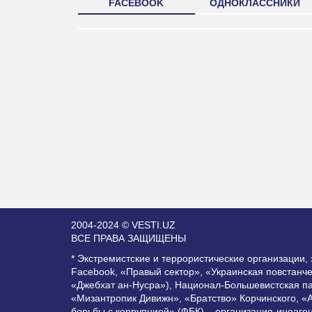
FACEBOOK
ОДНОКЛАССНИКИ
2004-2024 © VESTI.UZ
ВСЕ ПРАВА ЗАЩИЩЕНЫ
* Экстремистские и террористические организации
Facebook, «Правый сектор», «Украинская повстанч
«Джебхат ан-Нусра»), Национал-Большевистская п
«Мизантропик Дивижн», «Братство» Корчинского, «
борьбы с коррупцией» (ФБК) – организация-иноаге