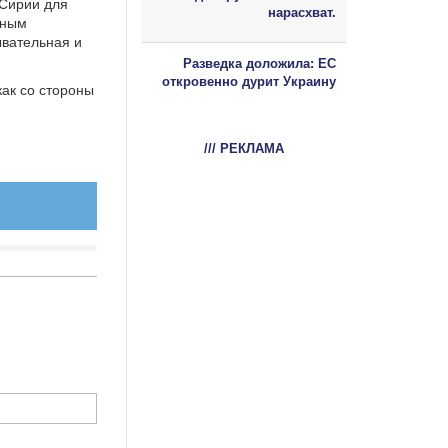
 Сирии для
нарасхват.
дным
ывательная и
Разведка доложила: ЕС
откровенно дурит Украину
как со стороны
/// РЕКЛАМА