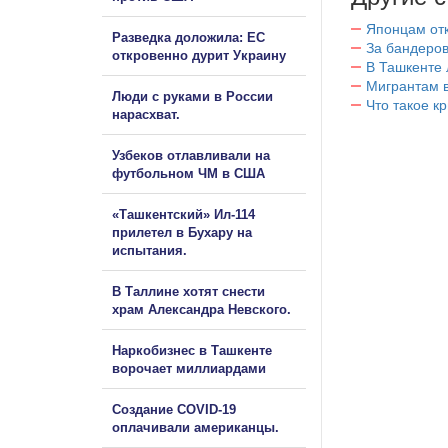
Японцам отк
Разведка доложила: ЕС
За бандеров
откровенно дурит Украину
В Ташкенте 
Мигрантам в
Люди с руками в России
Что такое к
нарасхват.
Узбеков отлавливали на
футбольном ЧМ в США
«Ташкентский» Ил-114
прилетел в Бухару на
испытания.
В Таллине хотят снести
храм Александра Невского.
Наркобизнес в Ташкенте
ворочает миллиардами
Создание COVID-19
оплачивали американцы.