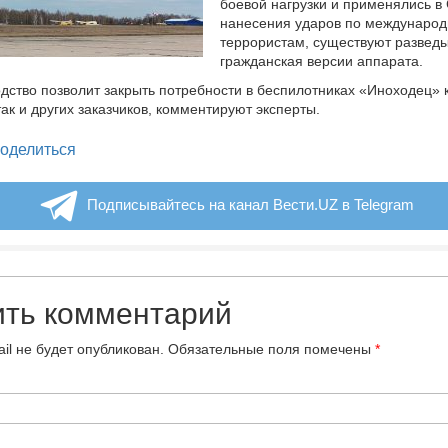
боевой нагрузки и применялись в
нанесения ударов по междунаро
террористам, существуют развед
гражданская версии аппарата.
дство позволит закрыть потребности в беспилотниках «Иноходец» 
ак и других заказчиков, комментируют эксперты.
legram
оделиться
Подписывайтесь на канал Вести.UZ в Telegram
ить комментарий
il не будет опубликован.
Обязательные поля помечены
*