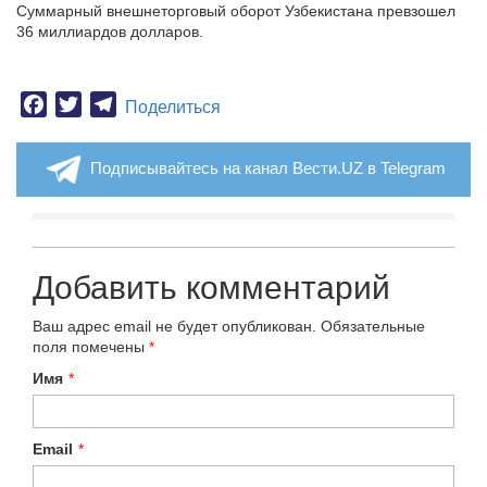
Суммарный внешнеторговый оборот Узбекистана превзошел
36 миллиардов долларов.
Facebook
Twitter
Telegram
Поделиться
Подписывайтесь на канал Вести.UZ в Telegram
Добавить комментарий
Ваш адрес email не будет опубликован.
Обязательные
поля помечены
*
Имя
*
Email
*