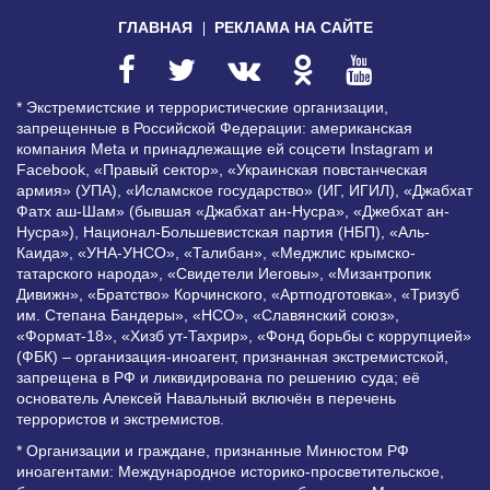
ГЛАВНАЯ
РЕКЛАМА НА САЙТЕ
* Экстремистские и террористические организации,
запрещенные в Российской Федерации: американская
компания Meta и принадлежащие ей соцсети Instagram и
Facebook, «Правый сектор», «Украинская повстанческая
армия» (УПА), «Исламское государство» (ИГ, ИГИЛ), «Джабхат
Фатх аш-Шам» (бывшая «Джабхат ан-Нусра», «Джебхат ан-
Нусра»), Национал-Большевистская партия (НБП), «Аль-
Каида», «УНА-УНСО», «Талибан», «Меджлис крымско-
татарского народа», «Свидетели Иеговы», «Мизантропик
Дивижн», «Братство» Корчинского, «Артподготовка», «Тризуб
им. Степана Бандеры», «НСО», «Славянский союз»,
«Формат-18», «Хизб ут-Тахрир», «Фонд борьбы с коррупцией»
(ФБК) – организация-иноагент, признанная экстремистской,
запрещена в РФ и ликвидирована по решению суда; её
основатель Алексей Навальный включён в перечень
террористов и экстремистов.
* Организации и граждане, признанные Минюстом РФ
иноагентами: Международное историко-просветительское,