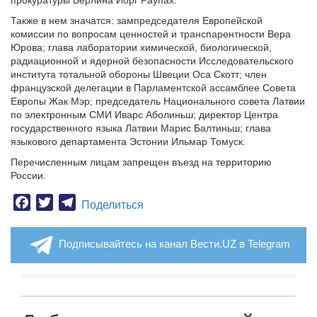
прокуратуры Берлина Йорг Раупах.
Также в нем значатся: зампредседателя Европейской
комиссии по вопросам ценностей и транспарентности Вера
Юрова; глава лаборатории химической, биологической,
радиационной и ядерной безопасности Исследовательского
института тотальной обороны Швеции Оса Скотт; член
французской делегации в Парламентской ассамблее Совета
Европы Жак Мэр; председатель Национального совета Латвии
по электронным СМИ Иварс Аболиньш; директор Центра
государственного языка Латвии Марис Балтиньш; глава
языкового департамента Эстонии Ильмар Томуск.
Перечисленным лицам запрещен въезд на территорию
России.
Facebook
Twitter
Telegram
Поделиться
Подписывайтесь на канал Вести.UZ в Telegram