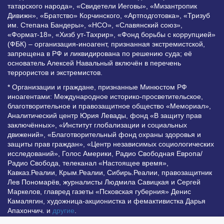
татарского народа», «Свидетели Иеговы», «Мизантропик
Дивижн», «Братство» Корчинского, «Артподготовка», «Тризуб
им. Степана Бандеры», «НСО», «Славянский союз»,
«Формат-18», «Хизб ут-Тахрир», «Фонд борьбы с коррупцией»
(ФБК) – организация-иноагент, признанная экстремистской,
запрещена в РФ и ликвидирована по решению суда; её
основатель Алексей Навальный включён в перечень
террористов и экстремистов.
* Организации и граждане, признанные Минюстом РФ
иноагентами: Международное историко-просветительское,
благотворительное и правозащитное общество «Мемориал»,
Аналитический центр Юрия Левады, фонд «В защиту прав
заключённых», «Институт глобализации и социальных
движений», «Благотворительный фонд охраны здоровья и
защиты прав граждан», «Центр независимых социологических
исследований», Голос Америки, Радио Свободная Европа/
Радио Свобода, телеканал «Настоящее время»,
Кавказ.Реалии, Крым.Реалии, Сибирь.Реалии, правозащитник
Лев Пономарёв, журналисты Людмила Савицкая и Сергей
Маркелов, главред газеты «Псковская губерния» Денис
Камалягин, художница-акционистка и фемактивистка Дарья
Апахончич. и
другие
.