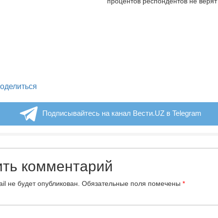
процентов респондентов не верят
legram
оделиться
Подписывайтесь на канал Вести.UZ в Telegram
ить комментарий
il не будет опубликован.
Обязательные поля помечены
*