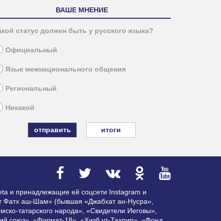
ВАШЕ МНЕНИЕ
акой статус должен быть у русского языка?
Официальный
Язык межнационального общения
Региональный
Никакой
итоги
ta и принадлежащие ей соцсети Instagram и
ат Фатх аш-Шам» (бывшая «Джабхат ан-Нусра»,
мско-татарского народа», «Свидетели Иеговы»,
ий союз», «Формат-18», «Хизб ут-Тахрир», «Фонд