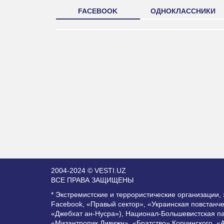
FACEBOOK
ОДНОКЛАССНИКИ
2004-2024 © VESTI.UZ
ВСЕ ПРАВА ЗАЩИЩЕНЫ
* Экстремистские и террористические организации
Facebook, «Правый сектор», «Украинская повстанч
«Джебхат ан-Нусра»), Национал-Большевистская п
«Мизантропик Дивижн», «Братство» Корчинского, «