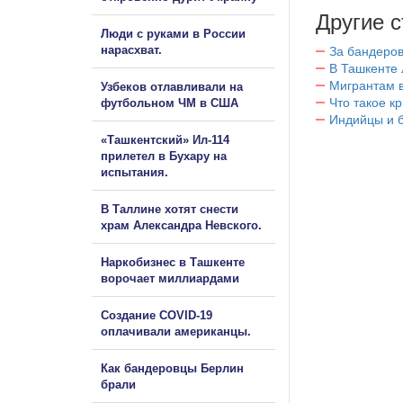
Другие с
Люди с руками в России
нарасхват.
За бандеров
В Ташкенте 
Мигрантам в
Узбеков отлавливали на
Что такое к
футбольном ЧМ в США
Индийцы и 
«Ташкентский» Ил-114
прилетел в Бухару на
испытания.
В Таллине хотят снести
храм Александра Невского.
Наркобизнес в Ташкенте
ворочает миллиардами
Создание COVID-19
оплачивали американцы.
Как бандеровцы Берлин
брали