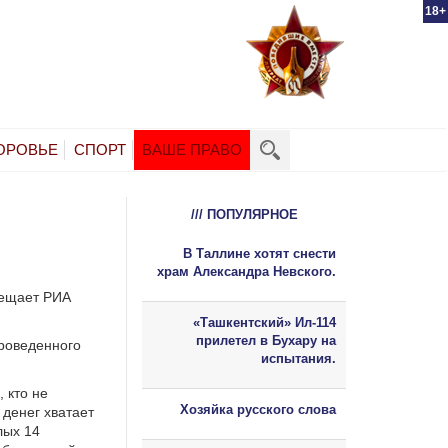
18+
ОРОВЬЕ
СПОРТ
ВАШЕ ПРАВО
/// ПОПУЛЯРНОЕ
В Таллине хотят снести
храм Александра Невского.
вещает РИА
«Ташкентский» Ил-114
прилетел в Бухару на
проведенного
испытания.
 кто не
Хозяйка русского слова
 денег хватает
лых 14