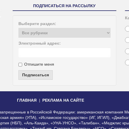
ПОДПИСАТЬСЯ НА РАССЫЛКУ
К
Выберите раздел:
Электронный адрес:
Отпишите меня
Подписаться
ГЛАВНАЯ
РЕКЛАМА НА САЙТЕ
, запрещенные в Российской Федерации: американская компания Me
еская армия» (УПА), «Исламское государство» (ИГ, ИГИЛ), «Джабх
артия (НБП), «Аль-Каида», «УНА-УНСО», «Талибан», «Меджлис кры
Артподготовка», «Тризуб им. Степана Бандеры», «НСО», «Славянск