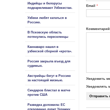
Индийцы и белорусы
Email
*
подкармливают Узбекистан.
Узбеки любят кататься в
Россию.
Комментарий
В Псковскую область
потянулись переселенцы
Каннаваро нашел в
узбекской сборной «крота».
Россия закрыла въезд для
судимых.
Австрийцы бегут в Россию
Уведомить ме
за настоящей жизнью.
Уведомлять м
Синдаров блистал в матче
против США
Разведка доложила: ЕС
откровенно дурит Украину