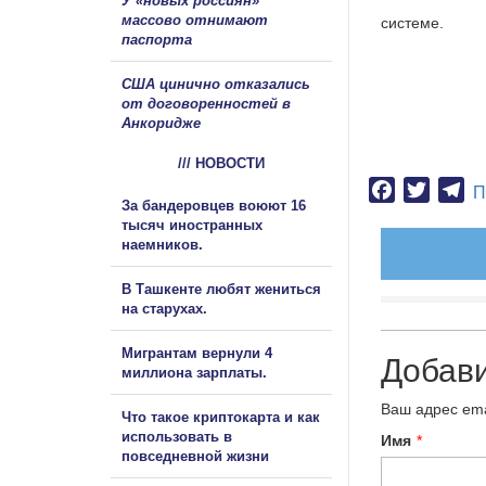
У «новых россиян»
массово отнимают
системе.
паспорта
США цинично отказались
от договоренностей в
Анкоридже
/// НОВОСТИ
Facebook
Twitter
Te
П
За бандеровцев воюют 16
тысяч иностранных
наемников.
В Ташкенте любят жениться
на старухах.
Мигрантам вернули 4
Добав
миллиона зарплаты.
Ваш адрес ema
Что такое криптокарта и как
использовать в
Имя
*
повседневной жизни