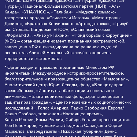
Фатх аш-Шам» (бывшая «Джабхат ан-Нусра», «Джебхат ан-
Нусра»), Национал-Большевистская партия (НБП), «Аль-
Каида», «УНА-УНСО», «Талибан», «Меджлис крымско-
татарского народа», «Свидетели Иеговы», «Мизантропик
Дивижн», «Братство» Корчинского, «Артподготовка», «Тризуб
им. Степана Бандеры», «НСО», «Славянский союз»,
«Формат-18», «Хизб ут-Тахрир», «Фонд борьбы с коррупцией»
(ФБК) – организация-иноагент, признанная экстремистской,
запрещена в РФ и ликвидирована по решению суда; её
основатель Алексей Навальный включён в перечень
террористов и экстремистов.
* Организации и граждане, признанные Минюстом РФ
иноагентами: Международное историко-просветительское,
благотворительное и правозащитное общество «Мемориал»,
Аналитический центр Юрия Левады, фонд «В защиту прав
заключённых», «Институт глобализации и социальных
движений», «Благотворительный фонд охраны здоровья и
защиты прав граждан», «Центр независимых социологических
исследований», Голос Америки, Радио Свободная Европа/
Радио Свобода, телеканал «Настоящее время»,
Кавказ.Реалии, Крым.Реалии, Сибирь.Реалии, правозащитник
Лев Пономарёв, журналисты Людмила Савицкая и Сергей
Маркелов, главред газеты «Псковская губерния» Денис
Камалягин, художница-акционистка и фемактивистка Дарья