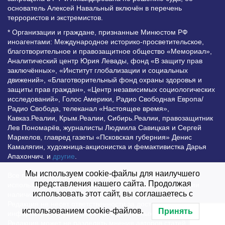
основатель Алексей Навальный включён в перечень
террористов и экстремистов.
* Организации и граждане, признанные Минюстом РФ
иноагентами: Международное историко-просветительское,
благотворительное и правозащитное общество «Мемориал»,
Аналитический центр Юрия Левады, фонд «В защиту прав
заключённых», «Институт глобализации и социальных
движений», «Благотворительный фонд охраны здоровья и
защиты прав граждан», «Центр независимых социологических
исследований», Голос Америки, Радио Свободная Европа/
Радио Свобода, телеканал «Настоящее время»,
Кавказ.Реалии, Крым.Реалии, Сибирь.Реалии, правозащитник
Лев Пономарёв, журналисты Людмила Савицкая и Сергей
Маркелов, главред газеты «Псковская губерния» Денис
Камалягин, художница-акционистка и фемактивистка Дарья
Апахончич. и
другие
.
Мы используем cookie-файлы для наилучшего
Все права защищены и охраняются законом. Любое
представления нашего сайта. Продолжая
использование материалов сайта допустимо при условии
использовать этот сайт, вы соглашаетесь с
наличия активной гиперссылки на Vesti.UZ.
Редакция не несет ответственности за достоверность
использованием cookie-файлов.
Принять
информации, опубликованной в рекламных объявлениях.
Редакция может не разделять мнения авторов статей