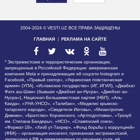
2004-2024 © VESTI.UZ
ВСЕ ПРАВА ЗАЩИЩЕНЫ
ГЛАВНАЯ
РЕКЛАМА НА САЙТЕ
* Экстремистские и террористические организации,
запрещенные в Российской Федерации: американская
компания Meta и принадлежащие ей соцсети Instagram и
Facebook, «Правый сектор», «Украинская повстанческая
армия» (УПА), «Исламское государство» (ИГ, ИГИЛ), «Джабхат
Фатх аш-Шам» (бывшая «Джабхат ан-Нусра», «Джебхат ан-
Нусра»), Национал-Большевистская партия (НБП), «Аль-
Каида», «УНА-УНСО», «Талибан», «Меджлис крымско-
татарского народа», «Свидетели Иеговы», «Мизантропик
Дивижн», «Братство» Корчинского, «Артподготовка», «Тризуб
им. Степана Бандеры», «НСО», «Славянский союз»,
«Формат-18», «Хизб ут-Тахрир», «Фонд борьбы с коррупцией»
(ФБК) – организация-иноагент, признанная экстремистской,
запрещена в РФ и ликвидирована по решению суда; её