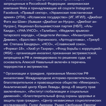
запрещенные в Российской Федерации: американская
компания Meta и принадлежащие ей соцсети Instagram и
Facebook, «Правый сектор», «Украинская повстанческая
армия» (УПА), «Исламское государство» (ИГ, ИГИЛ), «Джабхат
Фатх аш-Шам» (бывшая «Джабхат ан-Нусра», «Джебхат ан-
Нусра»), Национал-Большевистская партия (НБП), «Аль-
Каида», «УНА-УНСО», «Талибан», «Меджлис крымско-
татарского народа», «Свидетели Иеговы», «Мизантропик
Дивижн», «Братство» Корчинского, «Артподготовка», «Тризуб
им. Степана Бандеры», «НСО», «Славянский союз»,
«Формат-18», «Хизб ут-Тахрир», «Фонд борьбы с коррупцией»
(ФБК) – организация-иноагент, признанная экстремистской,
запрещена в РФ и ликвидирована по решению суда; её
основатель Алексей Навальный включён в перечень
террористов и экстремистов.
* Организации и граждане, признанные Минюстом РФ
иноагентами: Международное историко-просветительское,
благотворительное и правозащитное общество «Мемориал»,
Аналитический центр Юрия Левады, фонд «В защиту прав
заключённых», «Институт глобализации и социальных
движений», «Благотворительный фонд охраны здоровья и
защиты прав граждан», «Центр независимых социологических
исследований», Голос Америки, Радио Свободная Европа/