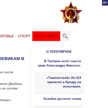
18+
ОРОВЬЕ
СПОРТ
ВАШЕ ПРАВО
/// ПОПУЛЯРНОЕ
ОЕВИКАМ В
В Таллине хотят снести
храм Александра Невского.
ые после
«Ташкентский» Ил-114
прилетел в Бухару на
гионе Джабаль
испытания.
а на основе
Хозяйка русского слова
станцы»