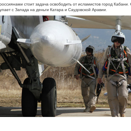
россиянами стоит задача освободить от исламистов город Кабани.
упает с Запада на деньги Катара и Саудовской Аравии.