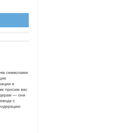
укв символами
щие
кации и
же просим вас
идерам — они
евода с
 модерацию.