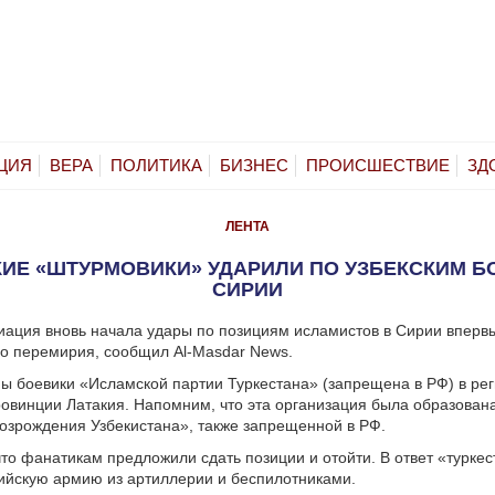
ЦИЯ
ВЕРА
ПОЛИТИКА
БИЗНЕС
ПРОИСШЕСТВИЕ
ЗД
ЛЕНТА
ИЕ «ШТУРМОВИКИ» УДАРИЛИ ПО УЗБЕКСКИМ Б
СИРИИ
иация вновь начала удары по позициям исламистов в Сирии вперв
о перемирия, сообщил Al-Masdar News.
ы боевики «Исламской партии Туркестана» (запрещена в РФ) в ре
ровинции Латакия. Напомним, что эта организация была образован
озрождения Узбекистана», также запрещенной в РФ.
то фанатикам предложили сдать позиции и отойти. В ответ «турке
ийскую армию из артиллерии и беспилотниками.