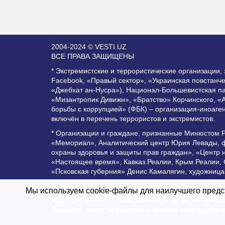
2004-2024 © VESTI.UZ
ВСЕ ПРАВА ЗАЩИЩЕНЫ
* Экстремистские и террористические организации
Facebook, «Правый сектор», «Украинская повстанч
«Джебхат ан-Нусра»), Национал-Большевистская п
«Мизантропик Дивижн», «Братство» Корчинского, «
борьбы с коррупцией» (ФБК) – организация-иноаге
включён в перечень террористов и экстремистов.
* Организации и граждане, признанные Минюстом 
«Мемориал», Аналитический центр Юрия Левады, ф
охраны здоровья и защиты прав граждан», «Центр 
«Настоящее время», Кавказ.Реалии, Крым.Реалии,
«Псковская губерния» Денис Камалягин, художница
Все права защищены и охраняются законом. Любое 
Мы используем cookie-файлы для наилучшего предст
Редакция не несет ответственности за достоверно
Редакция может не разделять мнения авторов стат