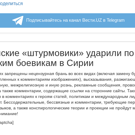
legram
оделиться
Подписывайтесь на канал Вести.UZ в Telegram
ские «штурмовики» ударили по
ким боевикам в Сирии
х запрещены нецензурная брань во всех видах (включая замену б
пленных к комментариям изображениях), высказывания, разжигаю
ную, межрелигиозную и иную рознь, рекламные сообщения, прово
а также комментарии, содержащие ссылки на сторонние сайты. Так
 в комментариях к героям статей, политикам и международным л
т. Бессодержательные, бессвязные и комментарии, требующие пер
языков, а также конспирологические теории и проекции не пройдут
онимание!
aptcha]