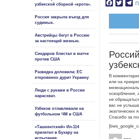
Facebook
Twitter
Te
П
узбекской сборной «крота».
Россия закрыла въезд для
судимых.
Австрийцы бегут в Россию
за настоящей жизнью.
Россий
Синдаров блистал в матче
против США
узбекс
Разведка доложила: ЕС
В комментария
откровенно дурит Украину
или на прикре
межнациональ
Люди с руками в России
оскорбления, 
нарасхват.
не обращаться
вас не услыша
Узбеков отлавливали на
экзотических 
футбольном ЧМ в США
Спасибо за п
[bws_google_c
«Ташкентский» Ил-114
прилетел в Бухару на
испытания.