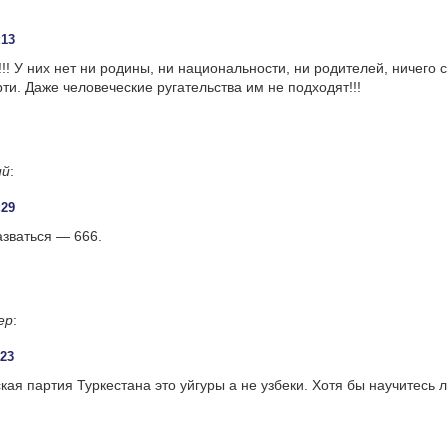
:13
!! У них нет ни родины, ни национальности, ни родителей, ничего с
рти. Даже человеческие ругательства им не подходят!!!
ий
:
:29
азваться — 666.
ер
:
:23
кая партия Туркестана это уйгуры а не узбеки. Хотя бы научитесь л