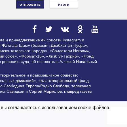
итоги
ta и принадлежащие ей соцсети Instagram и
ат Фатх аш-Шам» (бывшая «Джабхат ан-Нусра»,
мско-татарского народа», «Свидетели Иеговы»,
ий союз», «Формат-18», «Хизб ут-Тахрир», «Фонд
по решению суда; её основатель Алексей Навальный
отворительное и правозащитное общество
циальных движений», «Благотворительный фонд
ио Свободная Европа/Радио Свобода, телеканал
ла Савицкая и Сергей Маркелов, главред газеты
ктивной гиперссылки на Vesti.UZ.
 вы соглашаетесь с использованием cookie-файлов.