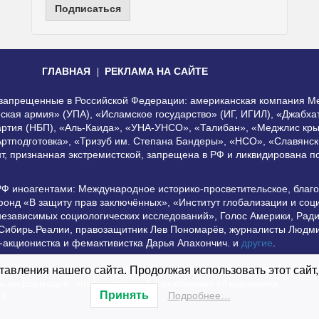
Подписаться
ГЛАВНАЯ
РЕКЛАМА НА САЙТЕ
, запрещенные в Российской Федерации: американская компания Me
еская армия» (УПА), «Исламское государство» (ИГ, ИГИЛ), «Джабх
артия (НБП), «Аль-Каида», «УНА-УНСО», «Талибан», «Меджлис кры
Артподготовка», «Тризуб им. Степана Бандеры», «НСО», «Славянск
нт, признанная экстремистской, запрещена в РФ и ликвидирована 
РФ иноагентами: Международное историко-просветительское, благ
онд «В защиту прав заключённых», «Институт глобализации и со
независимых социологических исследований», Голос Америки, Рад
 Сибирь.Реалии, правозащитник Лев Пономарёв, журналисты Людми
-акционистка и фемактивистка Дарья Апахончич. и
другие
.
использование материалов сайта допустимо при условии наличия а
авления нашего сайта. Продолжая использовать этот сайт,
сть информации, опубликованной в рекламных объявлениях.
Принять
Подробнее…
ей