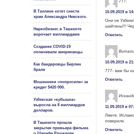
777
:
В Таллине хотят снести
10.09.2019 в 14
храм Александра Невского.
Они не Узбеки!
шайтаны!!! Че
Наркобизнес в Ташкенте
ворочает миллиардами
Ответить
Создание COVID-19
Витал
оплачивали американцы.
10.09.2019 в 21
Как бандеровцы Берлин
брали
777- вам бы н
Ответить
Мошенники «попросили» за
кредит $420 000.
Исканд
Узбекская «кубышка»
выросла на 8 миллиардов
11.09.2019 в 07
долларов.
Лжете. Исламс
поверили.
В Ташкенте прошла
закрытая премьера фильма
Ответить
о Шарафе Рашидове.