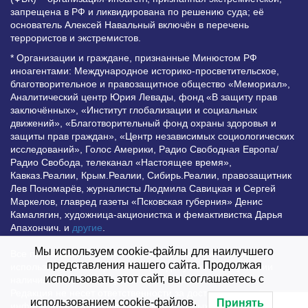
запрещена в РФ и ликвидирована по решению суда; её
основатель Алексей Навальный включён в перечень
террористов и экстремистов.
* Организации и граждане, признанные Минюстом РФ
иноагентами: Международное историко-просветительское,
благотворительное и правозащитное общество «Мемориал»,
Аналитический центр Юрия Левады, фонд «В защиту прав
заключённых», «Институт глобализации и социальных
движений», «Благотворительный фонд охраны здоровья и
защиты прав граждан», «Центр независимых социологических
исследований», Голос Америки, Радио Свободная Европа/
Радио Свобода, телеканал «Настоящее время»,
Кавказ.Реалии, Крым.Реалии, Сибирь.Реалии, правозащитник
Лев Пономарёв, журналисты Людмила Савицкая и Сергей
Маркелов, главред газеты «Псковская губерния» Денис
Камалягин, художница-акционистка и фемактивистка Дарья
Апахончич. и
другие
.
Мы используем cookie-файлы для наилучшего
Все права защищены и охраняются законом. Любое
представления нашего сайта. Продолжая
использование материалов сайта допустимо при условии
использовать этот сайт, вы соглашаетесь с
наличия активной гиперссылки на Vesti.UZ.
Редакция не несет ответственности за достоверность
использованием cookie-файлов.
Принять
информации, опубликованной в рекламных объявлениях.