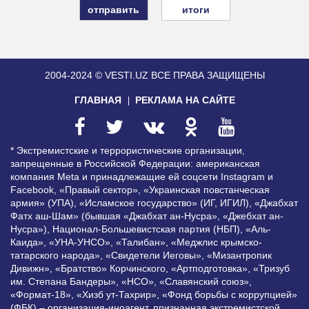
итоги
2004-2024 © VESTI.UZ
ВСЕ ПРАВА ЗАЩИЩЕНЫ
ГЛАВНАЯ
РЕКЛАМА НА САЙТЕ
* Экстремистские и террористические организации,
запрещенные в Российской Федерации: американская
компания Meta и принадлежащие ей соцсети Instagram и
Facebook, «Правый сектор», «Украинская повстанческая
армия» (УПА), «Исламское государство» (ИГ, ИГИЛ), «Джабхат
Фатх аш-Шам» (бывшая «Джабхат ан-Нусра», «Джебхат ан-
Нусра»), Национал-Большевистская партия (НБП), «Аль-
Каида», «УНА-УНСО», «Талибан», «Меджлис крымско-
татарского народа», «Свидетели Иеговы», «Мизантропик
Дивижн», «Братство» Корчинского, «Артподготовка», «Тризуб
им. Степана Бандеры», «НСО», «Славянский союз»,
«Формат-18», «Хизб ут-Тахрир», «Фонд борьбы с коррупцией»
(ФБК) – организация-иноагент, признанная экстремистской,