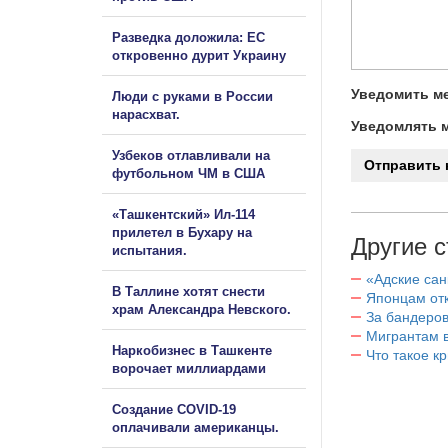
Разведка доложила: ЕС
откровенно дурит Украину
Уведомить ме
Люди с руками в России
нарасхват.
Уведомлять м
Узбеков отлавливали на
футбольном ЧМ в США
«Ташкентский» Ил-114
прилетел в Бухару на
Другие с
испытания.
«Адские са
В Таллине хотят снести
Японцам отк
храм Александра Невского.
За бандеров
Мигрантам в
Наркобизнес в Ташкенте
Что такое к
ворочает миллиардами
Создание COVID-19
оплачивали американцы.