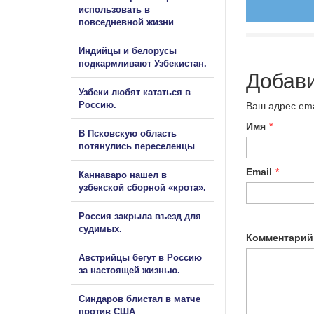
использовать в
повседневной жизни
Индийцы и белорусы
подкармливают Узбекистан.
Добав
Узбеки любят кататься в
Россию.
Ваш адрес ema
Имя
*
В Псковскую область
потянулись переселенцы
Email
*
Каннаваро нашел в
узбекской сборной «крота».
Россия закрыла въезд для
судимых.
Комментарий
Австрийцы бегут в Россию
за настоящей жизнью.
Синдаров блистал в матче
против США