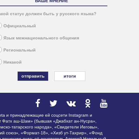
ВАШЕ МНЕНИЕ
акой статус должен быть у русского языка?
Официальный
Язык межнационального общения
Региональный
Никакой
итоги
ta и принадлежащие ей соцсети Instagram и
ат Фатх аш-Шам» (бывшая «Джабхат ан-Нусра»,
мско-татарского народа», «Свидетели Иеговы»,
ий союз», «Формат-18», «Хизб ут-Тахрир», «Фонд
по решению суда; её основатель Алексей Навальный