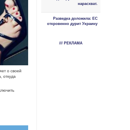
нарасхват.
Разведка доложила: ЕС
откровенно дурит Украину
/// РЕКЛАМА
яет о своей
, откуда
ключить