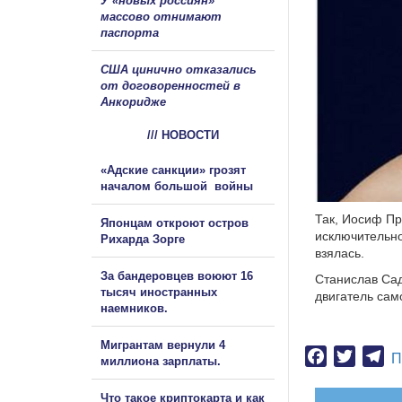
У «новых россиян»
массово отнимают
паспорта
США цинично отказались
от договоренностей в
Анкоридже
/// НОВОСТИ
«Адские санкции» грозят
началом большой войны
Так, Иосиф Пр
Японцам откроют остров
исключительнос
Рихарда Зорге
взялась.
За бандеровцев воюют 16
Станислав Сад
тысяч иностранных
двигатель сам
наемников.
Мигрантам вернули 4
Facebook
Twitter
Te
П
миллиона зарплаты.
Что такое криптокарта и как