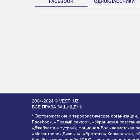
FACEBOOK
ОДНОКЛАССНИКИ
2004-2024 © VESTI.UZ
ВСЕ ПРАВА ЗАЩИЩЕНЫ
* Экстремистские и террористические организации
Facebook, «Правый сектор», «Украинская повстанч
«Джебхат ан-Нусра»), Национал-Большевистская п
«Мизантропик Дивижн», «Братство» Корчинского, «
борьбы с коррупцией» (ФБК) – организация-иноаге