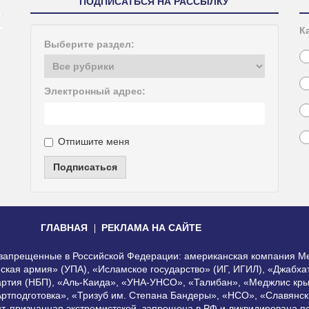
ПОДПИСАТЬСЯ НА РАССЫЛКУ
К
Выберите раздел:
Электронный адрес:
Отпишите меня
Подписаться
ГЛАВНАЯ
РЕКЛАМА НА САЙТЕ
, запрещенные в Российской Федерации: американская компания Me
еская армия» (УПА), «Исламское государство» (ИГ, ИГИЛ), «Джабх
артия (НБП), «Аль-Каида», «УНА-УНСО», «Талибан», «Меджлис кры
Артподготовка», «Тризуб им. Степана Бандеры», «НСО», «Славянск
нт, признанная экстремистской, запрещена в РФ и ликвидирована 