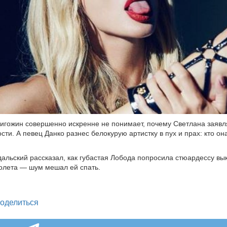
игожин совершенно искренне не понимает, почему Светлана заявл
ти. А певец Данко разнес белокурую артистку в пух и прах: кто она
альский рассказал, как губастая Лобода попросила стюардессу вы
олета — шум мешал ей спать.
legram
оделиться