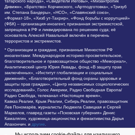
татарского народа», «Свидетели Иеговы», «Мизантропик
Дивижн», «Братство» Корчинского, «Артподготовка», «Тризуб
им. Степана Бандеры», «НСО», «Славянский союз»,
«Формат-18», «Хизб ут-Тахрир», «Фонд борьбы с коррупцией»
(ФБК) – организация-иноагент, признанная экстремистской,
запрещена в РФ и ликвидирована по решению суда; её
основатель Алексей Навальный включён в перечень
террористов и экстремистов.
* Организации и граждане, признанные Минюстом РФ
иноагентами: Международное историко-просветительское,
благотворительное и правозащитное общество «Мемориал»,
Аналитический центр Юрия Левады, фонд «В защиту прав
заключённых», «Институт глобализации и социальных
движений», «Благотворительный фонд охраны здоровья и
защиты прав граждан», «Центр независимых социологических
исследований», Голос Америки, Радио Свободная Европа/
Радио Свобода, телеканал «Настоящее время»,
Кавказ.Реалии, Крым.Реалии, Сибирь.Реалии, правозащитник
Лев Пономарёв, журналисты Людмила Савицкая и Сергей
Маркелов, главред газеты «Псковская губерния» Денис
Камалягин, художница-акционистка и фемактивистка Дарья
Апахончич. и
другие
.
Мы используем cookie-файлы для наилучшего