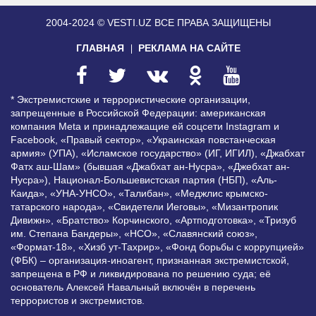
2004-2024 © VESTI.UZ
ВСЕ ПРАВА ЗАЩИЩЕНЫ
ГЛАВНАЯ
РЕКЛАМА НА САЙТЕ
* Экстремистские и террористические организации,
запрещенные в Российской Федерации: американская
компания Meta и принадлежащие ей соцсети Instagram и
Facebook, «Правый сектор», «Украинская повстанческая
армия» (УПА), «Исламское государство» (ИГ, ИГИЛ), «Джабхат
Фатх аш-Шам» (бывшая «Джабхат ан-Нусра», «Джебхат ан-
Нусра»), Национал-Большевистская партия (НБП), «Аль-
Каида», «УНА-УНСО», «Талибан», «Меджлис крымско-
татарского народа», «Свидетели Иеговы», «Мизантропик
Дивижн», «Братство» Корчинского, «Артподготовка», «Тризуб
им. Степана Бандеры», «НСО», «Славянский союз»,
«Формат-18», «Хизб ут-Тахрир», «Фонд борьбы с коррупцией»
(ФБК) – организация-иноагент, признанная экстремистской,
запрещена в РФ и ликвидирована по решению суда; её
основатель Алексей Навальный включён в перечень
террористов и экстремистов.