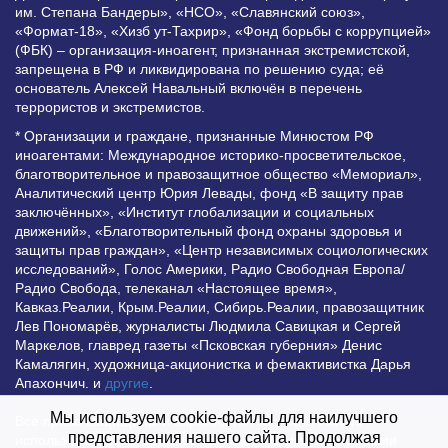
им. Степана Бандеры», «НСО», «Славянский союз»,
«Формат-18», «Хизб ут-Тахрир», «Фонд борьбы с коррупцией»
(ФБК) – организация-иноагент, признанная экстремистской,
запрещена в РФ и ликвидирована по решению суда; её
основатель Алексей Навальный включён в перечень
террористов и экстремистов.
* Организации и граждане, признанные Минюстом РФ
иноагентами: Международное историко-просветительское,
благотворительное и правозащитное общество «Мемориал»,
Аналитический центр Юрия Левады, фонд «В защиту прав
заключённых», «Институт глобализации и социальных
движений», «Благотворительный фонд охраны здоровья и
защиты прав граждан», «Центр независимых социологических
исследований», Голос Америки, Радио Свободная Европа/
Радио Свобода, телеканал «Настоящее время»,
Кавказ.Реалии, Крым.Реалии, Сибирь.Реалии, правозащитник
Лев Пономарёв, журналисты Людмила Савицкая и Сергей
Маркелов, главред газеты «Псковская губерния» Денис
Камалягин, художница-акционистка и фемактивистка Дарья
Апахончич. и
другие
.
Мы используем cookie-файлы для наилучшего
Все права защищены и охраняются законом. Любое
представления нашего сайта. Продолжая
использование материалов сайта допустимо при условии