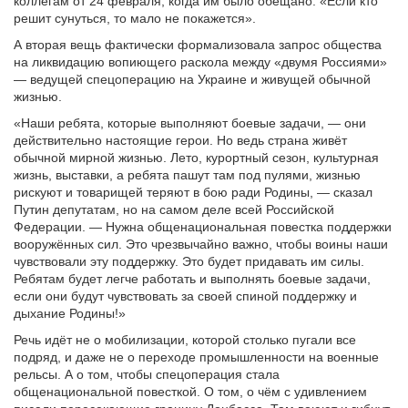
коллегам от 24 февраля, когда им было обещано: «Если кто
решит сунуться, то мало не покажется».
А вторая вещь фактически формализовала запрос общества
на ликвидацию вопиющего раскола между «двумя Россиями»
— ведущей спецоперацию на Украине и живущей обычной
жизнью.
«Наши ребята, которые выполняют боевые задачи, — они
действительно настоящие герои. Но ведь страна живёт
обычной мирной жизнью. Лето, курортный сезон, культурная
жизнь, выставки, а ребята пашут там под пулями, жизнью
рискуют и товарищей теряют в бою ради Родины, — сказал
Путин депутатам, но на самом деле всей Российской
Федерации. — Нужна общенациональная повестка поддержки
вооружённых сил. Это чрезвычайно важно, чтобы воины наши
чувствовали эту поддержку. Это будет придавать им силы.
Ребятам будет легче работать и выполнять боевые задачи,
если они будут чувствовать за своей спиной поддержку и
дыхание Родины!»
Речь идёт не о мобилизации, которой столько пугали все
подряд, и даже не о переходе промышленности на военные
рельсы. А о том, чтобы спецоперация стала
общенациональной повесткой. О том, о чём с удивлением