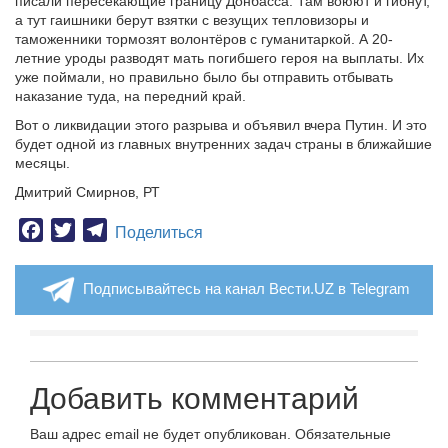
писали пересекающие границу Донбасса. Там воюют и гибнут,
а тут гаишники берут взятки с везущих тепловизоры и
таможенники тормозят волонтёров с гуманитаркой. А 20-
летние уроды разводят мать погибшего героя на выплаты. Их
уже поймали, но правильно было бы отправить отбывать
наказание туда, на передний край.
Вот о ликвидации этого разрыва и объявил вчера Путин. И это
будет одной из главных внутренних задач страны в ближайшие
месяцы.
Дмитрий Смирнов, РТ
Facebook
Twitter
Telegram
Поделиться
Подписывайтесь на канал Вести.UZ в Telegram
Добавить комментарий
Ваш адрес email не будет опубликован.
Обязательные