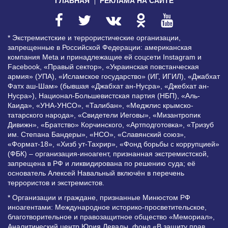
ГЛАВНАЯ
РЕКЛАМА НА САЙТЕ
* Экстремистские и террористические организации,
запрещенные в Российской Федерации: американская
компания Meta и принадлежащие ей соцсети Instagram и
Facebook, «Правый сектор», «Украинская повстанческая
армия» (УПА), «Исламское государство» (ИГ, ИГИЛ), «Джабхат
Фатх аш-Шам» (бывшая «Джабхат ан-Нусра», «Джебхат ан-
Нусра»), Национал-Большевистская партия (НБП), «Аль-
Каида», «УНА-УНСО», «Талибан», «Меджлис крымско-
татарского народа», «Свидетели Иеговы», «Мизантропик
Дивижн», «Братство» Корчинского, «Артподготовка», «Тризуб
им. Степана Бандеры», «НСО», «Славянский союз»,
«Формат-18», «Хизб ут-Тахрир», «Фонд борьбы с коррупцией»
(ФБК) – организация-иноагент, признанная экстремистской,
запрещена в РФ и ликвидирована по решению суда; её
основатель Алексей Навальный включён в перечень
террористов и экстремистов.
* Организации и граждане, признанные Минюстом РФ
иноагентами: Международное историко-просветительское,
благотворительное и правозащитное общество «Мемориал»,
Аналитический центр Юрия Левады, фонд «В защиту прав