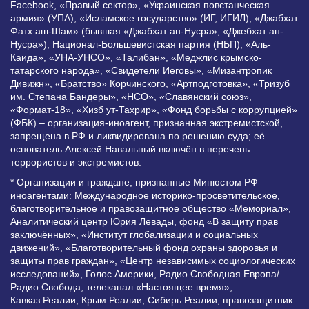
Facebook, «Правый сектор», «Украинская повстанческая
армия» (УПА), «Исламское государство» (ИГ, ИГИЛ), «Джабхат
Фатх аш-Шам» (бывшая «Джабхат ан-Нусра», «Джебхат ан-
Нусра»), Национал-Большевистская партия (НБП), «Аль-
Каида», «УНА-УНСО», «Талибан», «Меджлис крымско-
татарского народа», «Свидетели Иеговы», «Мизантропик
Дивижн», «Братство» Корчинского, «Артподготовка», «Тризуб
им. Степана Бандеры», «НСО», «Славянский союз»,
«Формат-18», «Хизб ут-Тахрир», «Фонд борьбы с коррупцией»
(ФБК) – организация-иноагент, признанная экстремистской,
запрещена в РФ и ликвидирована по решению суда; её
основатель Алексей Навальный включён в перечень
террористов и экстремистов.
* Организации и граждане, признанные Минюстом РФ
иноагентами: Международное историко-просветительское,
благотворительное и правозащитное общество «Мемориал»,
Аналитический центр Юрия Левады, фонд «В защиту прав
заключённых», «Институт глобализации и социальных
движений», «Благотворительный фонд охраны здоровья и
защиты прав граждан», «Центр независимых социологических
исследований», Голос Америки, Радио Свободная Европа/
Радио Свобода, телеканал «Настоящее время»,
Кавказ.Реалии, Крым.Реалии, Сибирь.Реалии, правозащитник