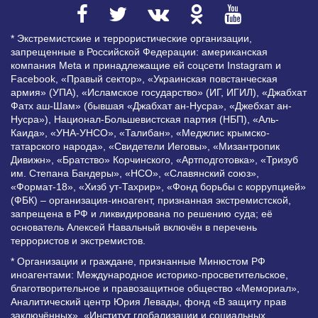
* Экстремистские и террористические организации,
запрещенные в Российской Федерации: американская
компания Meta и принадлежащие ей соцсети Instagram и
Facebook, «Правый сектор», «Украинская повстанческая
армия» (УПА), «Исламское государство» (ИГ, ИГИЛ), «Джабхат
Фатх аш-Шам» (бывшая «Джабхат ан-Нусра», «Джебхат ан-
Нусра»), Национал-Большевистская партия (НБП), «Аль-
Каида», «УНА-УНСО», «Талибан», «Меджлис крымско-
татарского народа», «Свидетели Иеговы», «Мизантропик
Дивижн», «Братство» Корчинского, «Артподготовка», «Тризуб
им. Степана Бандеры», «НСО», «Славянский союз»,
«Формат-18», «Хизб ут-Тахрир», «Фонд борьбы с коррупцией»
(ФБК) – организация-иноагент, признанная экстремистской,
запрещена в РФ и ликвидирована по решению суда; её
основатель Алексей Навальный включён в перечень
террористов и экстремистов.
* Организации и граждане, признанные Минюстом РФ
иноагентами: Международное историко-просветительское,
благотворительное и правозащитное общество «Мемориал»,
Аналитический центр Юрия Левады, фонд «В защиту прав
заключённых», «Институт глобализации и социальных