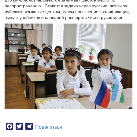
290 миллионов человек, он занимает шестое место по
распространению. Ставится задача через русские школы за
рубежом, языковые центры, курсы повышения квалификации,
выпуск учебников и словарей расширить число русофилов.
Facebook
Twitter
Telegram
Поделиться