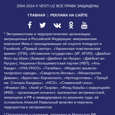
2004-2024 © VESTI.UZ
ВСЕ ПРАВА ЗАЩИЩЕНЫ
ГЛАВНАЯ
РЕКЛАМА НА САЙТЕ
* Экстремистские и террористические организации,
запрещенные в Российской Федерации: американская
компания Meta и принадлежащие ей соцсети Instagram и
Facebook, «Правый сектор», «Украинская повстанческая
армия» (УПА), «Исламское государство» (ИГ, ИГИЛ), «Джабхат
Фатх аш-Шам» (бывшая «Джабхат ан-Нусра», «Джебхат ан-
Нусра»), Национал-Большевистская партия (НБП), «Аль-
Каида», «УНА-УНСО», «Талибан», «Меджлис крымско-
татарского народа», «Свидетели Иеговы», «Мизантропик
Дивижн», «Братство» Корчинского, «Артподготовка», «Тризуб
им. Степана Бандеры», «НСО», «Славянский союз»,
«Формат-18», «Хизб ут-Тахрир», «Фонд борьбы с коррупцией»
(ФБК) – организация-иноагент, признанная экстремистской,
запрещена в РФ и ликвидирована по решению суда; её
основатель Алексей Навальный включён в перечень
террористов и экстремистов.
* Организации и граждане, признанные Минюстом РФ