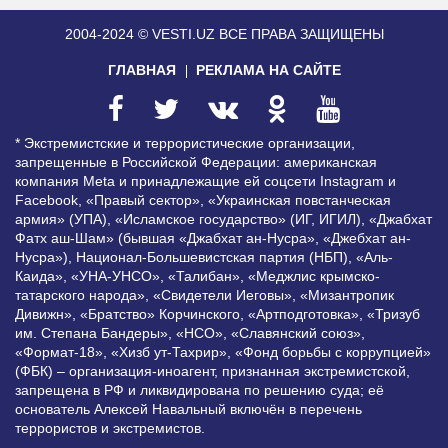
2004-2024 © VESTI.UZ
ВСЕ ПРАВА ЗАЩИЩЕНЫ
ГЛАВНАЯ
РЕКЛАМА НА САЙТЕ
* Экстремистские и террористические организации,
запрещенные в Российской Федерации: американская
компания Meta и принадлежащие ей соцсети Instagram и
Facebook, «Правый сектор», «Украинская повстанческая
армия» (УПА), «Исламское государство» (ИГ, ИГИЛ), «Джабхат
Фатх аш-Шам» (бывшая «Джабхат ан-Нусра», «Джебхат ан-
Нусра»), Национал-Большевистская партия (НБП), «Аль-
Каида», «УНА-УНСО», «Талибан», «Меджлис крымско-
татарского народа», «Свидетели Иеговы», «Мизантропик
Дивижн», «Братство» Корчинского, «Артподготовка», «Тризуб
им. Степана Бандеры», «НСО», «Славянский союз»,
«Формат-18», «Хизб ут-Тахрир», «Фонд борьбы с коррупцией»
(ФБК) – организация-иноагент, признанная экстремистской,
запрещена в РФ и ликвидирована по решению суда; её
основатель Алексей Навальный включён в перечень
террористов и экстремистов.