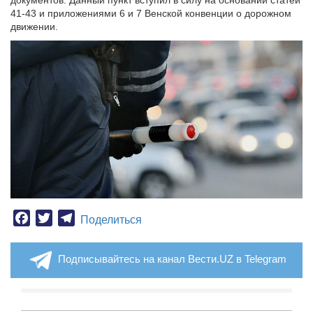
документов. Данный пункт вступил в силу на основании статей
41-43 и приложениями 6 и 7 Венской конвенции о дорожном
движении.
Facebook
Twitter
Telegram
Поделиться
Подписывайтесь на канал Вести.UZ в Telegram