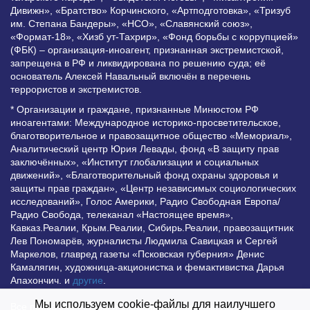
Дивижн», «Братство» Корчинского, «Артподготовка», «Тризуб
им. Степана Бандеры», «НСО», «Славянский союз»,
«Формат-18», «Хизб ут-Тахрир», «Фонд борьбы с коррупцией»
(ФБК) – организация-иноагент, признанная экстремистской,
запрещена в РФ и ликвидирована по решению суда; её
основатель Алексей Навальный включён в перечень
террористов и экстремистов.
* Организации и граждане, признанные Минюстом РФ
иноагентами: Международное историко-просветительское,
благотворительное и правозащитное общество «Мемориал»,
Аналитический центр Юрия Левады, фонд «В защиту прав
заключённых», «Институт глобализации и социальных
движений», «Благотворительный фонд охраны здоровья и
защиты прав граждан», «Центр независимых социологических
исследований», Голос Америки, Радио Свободная Европа/
Радио Свобода, телеканал «Настоящее время»,
Кавказ.Реалии, Крым.Реалии, Сибирь.Реалии, правозащитник
Лев Пономарёв, журналисты Людмила Савицкая и Сергей
Маркелов, главред газеты «Псковская губерния» Денис
Камалягин, художница-акционистка и фемактивистка Дарья
Апахончич. и
другие
.
Мы используем cookie-файлы для наилучшего
Все права защищены и охраняются законом. Любое