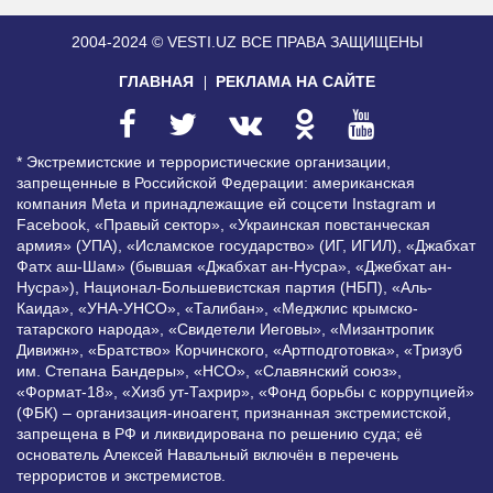
2004-2024 © VESTI.UZ
ВСЕ ПРАВА ЗАЩИЩЕНЫ
ГЛАВНАЯ
РЕКЛАМА НА САЙТЕ
* Экстремистские и террористические организации,
запрещенные в Российской Федерации: американская
компания Meta и принадлежащие ей соцсети Instagram и
Facebook, «Правый сектор», «Украинская повстанческая
армия» (УПА), «Исламское государство» (ИГ, ИГИЛ), «Джабхат
Фатх аш-Шам» (бывшая «Джабхат ан-Нусра», «Джебхат ан-
Нусра»), Национал-Большевистская партия (НБП), «Аль-
Каида», «УНА-УНСО», «Талибан», «Меджлис крымско-
татарского народа», «Свидетели Иеговы», «Мизантропик
Дивижн», «Братство» Корчинского, «Артподготовка», «Тризуб
им. Степана Бандеры», «НСО», «Славянский союз»,
«Формат-18», «Хизб ут-Тахрир», «Фонд борьбы с коррупцией»
(ФБК) – организация-иноагент, признанная экстремистской,
запрещена в РФ и ликвидирована по решению суда; её
основатель Алексей Навальный включён в перечень
террористов и экстремистов.