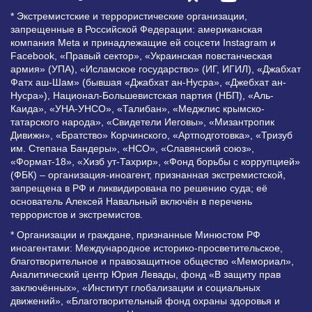
* Экстремистские и террористические организации,
запрещенные в Российской Федерации: американская
компания Meta и принадлежащие ей соцсети Instagram и
Facebook, «Правый сектор», «Украинская повстанческая
армия» (УПА), «Исламское государство» (ИГ, ИГИЛ), «Джабхат
Фатх аш-Шам» (бывшая «Джабхат ан-Нусра», «Джебхат ан-
Нусра»), Национал-Большевистская партия (НБП), «Аль-
Каида», «УНА-УНСО», «Талибан», «Меджлис крымско-
татарского народа», «Свидетели Иеговы», «Мизантропик
Дивижн», «Братство» Корчинского, «Артподготовка», «Тризуб
им. Степана Бандеры», «НСО», «Славянский союз»,
«Формат-18», «Хизб ут-Тахрир», «Фонд борьбы с коррупцией»
(ФБК) – организация-иноагент, признанная экстремистской,
запрещена в РФ и ликвидирована по решению суда; её
основатель Алексей Навальный включён в перечень
террористов и экстремистов.
* Организации и граждане, признанные Минюстом РФ
иноагентами: Международное историко-просветительское,
благотворительное и правозащитное общество «Мемориал»,
Аналитический центр Юрия Левады, фонд «В защиту прав
заключённых», «Институт глобализации и социальных
движений», «Благотворительный фонд охраны здоровья и