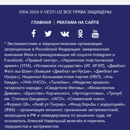
2004-2024 © VESTI.UZ
ВСЕ ПРАВА ЗАЩИЩЕНЫ
ГЛАВНАЯ
РЕКЛАМА НА САЙТЕ
* Экстремистские и террористические организации,
запрещенные в Российской Федерации: американская
компания Meta и принадлежащие ей соцсети Instagram и
Facebook, «Правый сектор», «Украинская повстанческая
армия» (УПА), «Исламское государство» (ИГ, ИГИЛ), «Джабхат
Фатх аш-Шам» (бывшая «Джабхат ан-Нусра», «Джебхат ан-
Нусра»), Национал-Большевистская партия (НБП), «Аль-
Каида», «УНА-УНСО», «Талибан», «Меджлис крымско-
татарского народа», «Свидетели Иеговы», «Мизантропик
Дивижн», «Братство» Корчинского, «Артподготовка», «Тризуб
им. Степана Бандеры», «НСО», «Славянский союз»,
«Формат-18», «Хизб ут-Тахрир», «Фонд борьбы с коррупцией»
(ФБК) – организация-иноагент, признанная экстремистской,
запрещена в РФ и ликвидирована по решению суда; её
основатель Алексей Навальный включён в перечень
террористов и экстремистов.