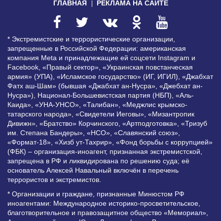
ГЛАВНАЯ
РЕКЛАМА НА САЙТЕ
* Экстремистские и террористические организации,
запрещенные в Российской Федерации: американская
компания Meta и принадлежащие ей соцсети Instagram и
Facebook, «Правый сектор», «Украинская повстанческая
армия» (УПА), «Исламское государство» (ИГ, ИГИЛ), «Джабхат
Фатх аш-Шам» (бывшая «Джабхат ан-Нусра», «Джебхат ан-
Нусра»), Национал-Большевистская партия (НБП), «Аль-
Каида», «УНА-УНСО», «Талибан», «Меджлис крымско-
татарского народа», «Свидетели Иеговы», «Мизантропик
Дивижн», «Братство» Корчинского, «Артподготовка», «Тризуб
им. Степана Бандеры», «НСО», «Славянский союз»,
«Формат-18», «Хизб ут-Тахрир», «Фонд борьбы с коррупцией»
(ФБК) – организация-иноагент, признанная экстремистской,
запрещена в РФ и ликвидирована по решению суда; её
основатель Алексей Навальный включён в перечень
террористов и экстремистов.
* Организации и граждане, признанные Минюстом РФ
иноагентами: Международное историко-просветительское,
благотворительное и правозащитное общество «Мемориал»,