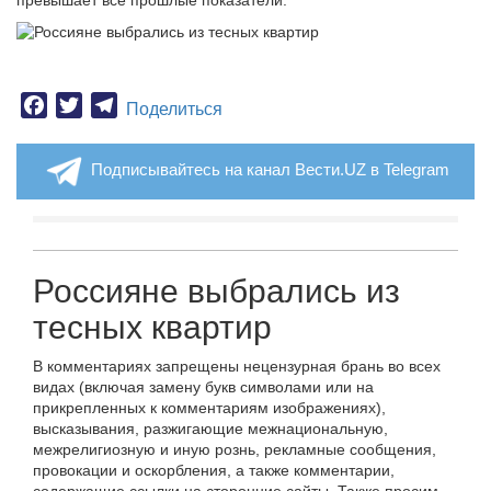
превышает все прошлые показатели.
Facebook
Twitter
Telegram
Поделиться
Подписывайтесь на канал Вести.UZ в Telegram
Россияне выбрались из
тесных квартир
В комментариях запрещены нецензурная брань во всех
видах (включая замену букв символами или на
прикрепленных к комментариям изображениях),
высказывания, разжигающие межнациональную,
межрелигиозную и иную рознь, рекламные сообщения,
провокации и оскорбления, а также комментарии,
содержащие ссылки на сторонние сайты. Также просим